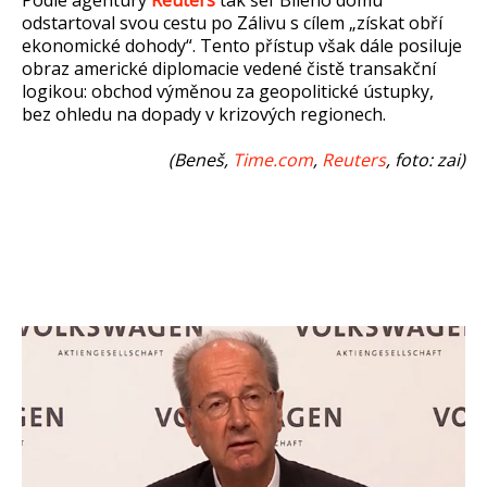
Podle agentury
Reuters
tak šéf Bílého domu
odstartoval svou cestu po Zálivu s cílem „získat obří
ekonomické dohody“. Tento přístup však dále posiluje
obraz americké diplomacie vedené čistě transakční
logikou: obchod výměnou za geopolitické ústupky,
bez ohledu na dopady v krizových regionech.
(Beneš,
Time.com
,
Reuters
, foto: zai)