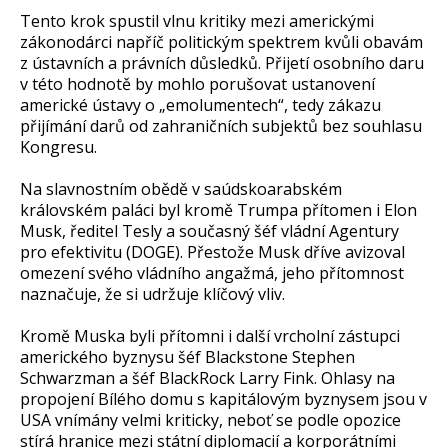
Tento krok spustil vlnu kritiky mezi americkými
zákonodárci napříč politickým spektrem kvůli obavám
z ústavních a právních důsledků. Přijetí osobního daru
v této hodnotě by mohlo porušovat ustanovení
americké ústavy o „emolumentech“, tedy zákazu
přijímání darů od zahraničních subjektů bez souhlasu
Kongresu.
Na slavnostním obědě v saúdskoarabském
královském paláci byl kromě Trumpa přítomen i Elon
Musk, ředitel Tesly a současný šéf vládní Agentury
pro efektivitu (DOGE). Přestože Musk dříve avizoval
omezení svého vládního angažmá, jeho přítomnost
naznačuje, že si udržuje klíčový vliv.
Kromě Muska byli přítomni i další vrcholní zástupci
amerického byznysu šéf Blackstone Stephen
Schwarzman a šéf BlackRock Larry Fink. Ohlasy na
propojení Bílého domu s kapitálovým byznysem jsou v
USA vnímány velmi kriticky, neboť se podle opozice
stírá hranice mezi státní diplomacií a korporátními