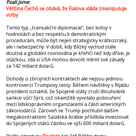
Psali jsme:
Většina Čechů se obává, že Fialova vláda zmanipuluje
volby
Tento typ „transakční diplomacie“, bez kotvy v
hodnotách a bez respektu k demokratickým
procedurám, může být nejen strategicky krátkozraký,
ale i nebezpečný. V době, kdy Blízký východ stále
doutná a globální rovnováha je křehčí než kdy dříve, je
otázkou, zda si USA mohou dovolit měnit své zásady
za 142 miliard dolarů.
Dohody o zbrojních kontraktech ale nejsou jedinou
kontroverzí Trumpovy cesty. Během návštěvy v Rijádu
prezident oznámil, že Spojené státy zruší dlouholeté
sankce vůči Sýrii, což okamžitě vyvolalo pobouření
mezi lidskoprávními organizacemi a částí amerických
zákonodárců. Zároveň se Trump pochlubil dalším
megakontraktem: Saúdská Arábie přislíbila investovat
do Spojených států částku ve výši 600 miliard dolarů.