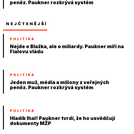
peněz. Paukner rozkrývá systém
NEJČTENĚJŠÍ
POLITIKA
Nejde o Blažka, ale o miliardy. Paukner míří na
Fialovu vládu
POLITIKA
Jeden muž, média a miliony z veřejných
peněz. Paukner rozkrývá systém
POLITIKA
Hladík lhal! Paukner tvrdí, že ho usvědčují
dokumenty MŽP