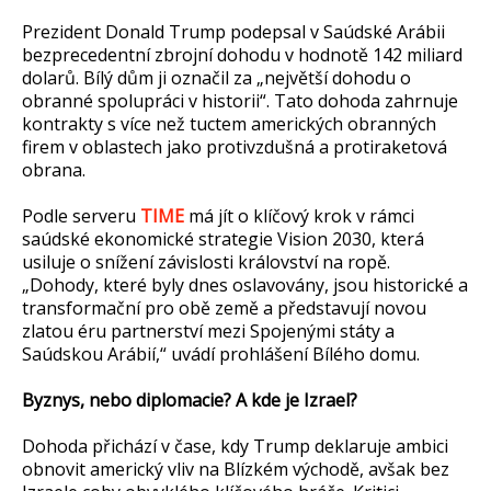
Prezident Donald Trump podepsal v Saúdské Arábii
bezprecedentní zbrojní dohodu v hodnotě 142 miliard
dolarů. Bílý dům ji označil za „největší dohodu o
obranné spolupráci v historii“. Tato dohoda zahrnuje
kontrakty s více než tuctem amerických obranných
firem v oblastech jako protivzdušná a protiraketová
obrana.
Podle serveru
TIME
má jít o klíčový krok v rámci
saúdské ekonomické strategie Vision 2030, která
usiluje o snížení závislosti království na ropě.
„Dohody, které byly dnes oslavovány, jsou historické a
transformační pro obě země a představují novou
zlatou éru partnerství mezi Spojenými státy a
Saúdskou Arábií,“ uvádí prohlášení Bílého domu.
Byznys, nebo diplomacie? A kde je Izrael?
Dohoda přichází v čase, kdy Trump deklaruje ambici
obnovit americký vliv na Blízkém východě, avšak bez