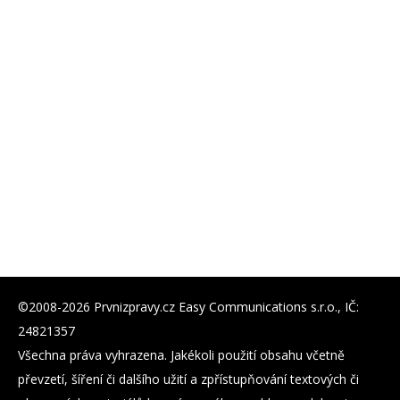
©2008-2026 Prvnizpravy.cz Easy Communications s.r.o., IČ:
24821357
Všechna práva vyhrazena. Jakékoli použití obsahu včetně
převzetí, šíření či dalšího užití a zpřístupňování textových či