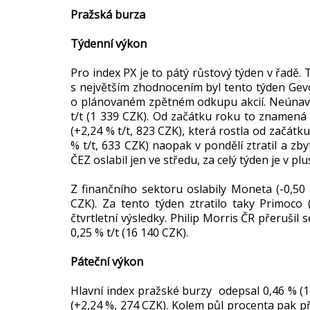
Pražská burza
Týdenní výkon
Pro index PX je to pátý růstový týden v řadě. T
s největším zhodnocením byl tento týden Gev
o plánovaném zpětném odkupu akcií. Neúnavně
t/t (1 339 CZK). Od začátku roku to znamen
(+2,24 % t/t, 823 CZK), která rostla od začátk
% t/t, 633 CZK) naopak v pondělí ztratil a zby
ČEZ oslabil jen ve středu, za celý týden je v pl
Z finančního sektoru oslabily Moneta (-0,50 
CZK). Za tento týden ztratilo taky Primoco 
čtvrtletní výsledky. Philip Morris ČR přerušil 
0,25 % t/t (16 140 CZK).
Páteční výkon
Hlavní index pražské burzy odepsal 0,46 % (1 
(+2,24 %, 274 CZK). Kolem půl procenta pak př