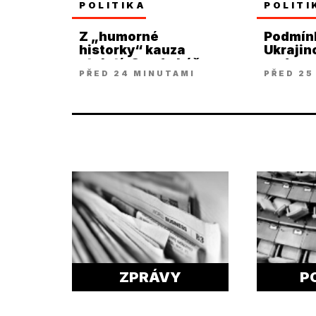
POLITIKA
POLITI
Z „humorné
Podmínk
historky“ kauza
Ukraji
století. Soud ukáže
nadzved
PŘED 24 MINUTAMI
PŘED 25
víc, říká Holec
židle
ZPRÁVY
P