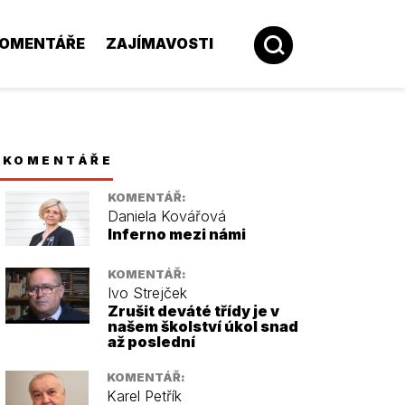
OMENTÁŘE
ZAJÍMAVOSTI
KOMENTÁŘE
KOMENTÁŘ:
Daniela Kovářová
Inferno mezi námi
KOMENTÁŘ:
Ivo Strejček
Zrušit deváté třídy je v
našem školství úkol snad
až poslední
KOMENTÁŘ:
Karel Petřík