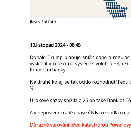
Ilustrační foto
10.listopad 2024 - 08:45
Donald Trump plánuje snížit daně a regulaci
vyskočil v reakci na výsledek voleb o +4,6 %
Komerční banky.
Na druhé koleji se tak ocitlo rozhodnutí Fedu
%.
Úrokové sazby snížila o 25 bb také Bank of En
A v neposlední řadě i naše ČNB rozhodla o dal
Důrazné varování před katastrofou Powellovy