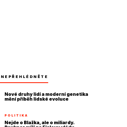
NEPŘEHLÉDNĚTE
Nové druhy lidí a moderní genetika
mění příběh lidské evoluce
POLITIKA
Nejde o Blažka, ale o miliardy.