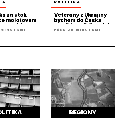
KA
POLITIKA
a za útok
Veterány z Ukrajiny
nce molotovem
bychom do Česka
la politiky ze
neměli pouštět, míní
 MINUTAMI
PŘED 26 MINUTAMI
Doležal
OLITIKA
REGIONY