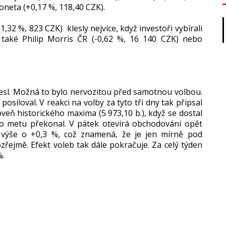
Moneta (+0,17 %, 118,40 CZK).
,32 %, 823 CZK) klesly nejvíce, když investoři vybírali
y také Philip Morris ČR (-0,62 %, 16 140 CZK) nebo
esl. Možná to bylo nervozitou před samotnou volbou.
posiloval. V reakci na volby za tyto tři dny tak připsal
veň historického maxima (5 973,10 b.), když se dostal
o metu překonal. V pátek otevírá obchodování opět
 výše o +0,3 %, což znamená, že je jen mírně pod
jmě. Efekt voleb tak dále pokračuje. Za celý týden
%.