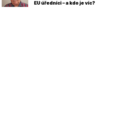
EU úředníci – a kdo je víc?