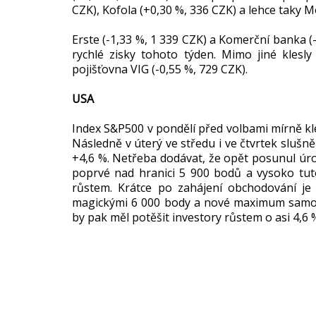
CZK), Kofola (+0,30 %, 336 CZK) a lehce taky 
Erste (-1,33 %, 1 339 CZK) a Komerční banka (-1
rychlé zisky tohoto týden. Mimo jiné klesl
pojišťovna VIG (-0,55 %, 729 CZK).
USA
Index S&P500 v pondělí před volbami mírně kl
Následně v úterý ve středu i ve čtvrtek slušně 
+4,6 %. Netřeba dodávat, že opět posunul úro
poprvé nad hranici 5 900 bodů a vysoko tut
růstem. Krátce po zahájení obchodování je
magickými 6 000 body a nové maximum samozře
by pak měl potěšit investory růstem o asi 4,6 