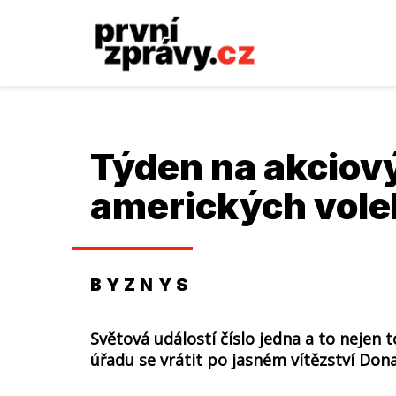
Týden na akciový
amerických vol
BYZNYS
Světová událostí číslo jedna a to nejen
úřadu se vrátit po jasném vítězství Don