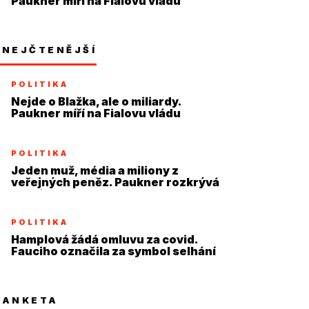
Paukner míří na Fialovu vládu
NEJČTENĚJŠÍ
POLITIKA
Nejde o Blažka, ale o miliardy.
Paukner míří na Fialovu vládu
POLITIKA
Jeden muž, média a miliony z
veřejných peněz. Paukner rozkrývá
systém
POLITIKA
Hamplová žádá omluvu za covid.
Fauciho označila za symbol selhání
ANKETA