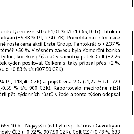
ento týden vzrostl o +1,01 % t/t (1 665,10 b.). Titulem
orkyan (+5,38 % t/t, 274 CZK). Pomohla mu informace
 roste cena akcií Erste Group. Tentokrát o +2,37 %
á téměř +50 %. V těsném závěsu byla Komerční banka
u týdne, korekce přišla až v samotný pátek. Colt (+2,26
tek týden posiloval. Celkem si taky připsal přes +2 %.
usu o +0,83 % t/t (907,50 CZK).
% t/t, 118,40 CZK) a pojišťovna VIG (-1,22 % t/t, 729
(-0,55 % t/t, 900 CZK). Reportovalo meziročně nižší
sérii pěti týdenních růstů v řadě a tento týden odepsal
665,10 b.). Nejvyšší růst byl u společnosti Gevorkyan
idaly ČEZ (+0,72 %, 907,50 CZK), Colt CZ (+0,48 %, 633