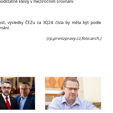
podstatně klesly v meziročním srovnání.
t, výsledky ČEZu za 3Q24. čísla by měla být podle
nání.
(rp,prvnizpravy.cz,foto:arch.)