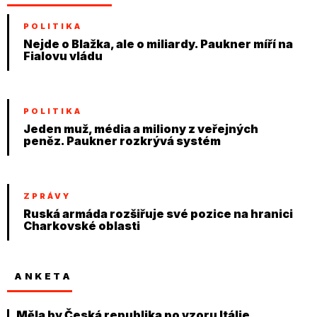
POLITIKA
Nejde o Blažka, ale o miliardy. Paukner míří na
Fialovu vládu
POLITIKA
Jeden muž, média a miliony z veřejných
peněz. Paukner rozkrývá systém
ZPRÁVY
Ruská armáda rozšiřuje své pozice na hranici
Charkovské oblasti
ANKETA
Měla by Česká republika po vzoru Itálie