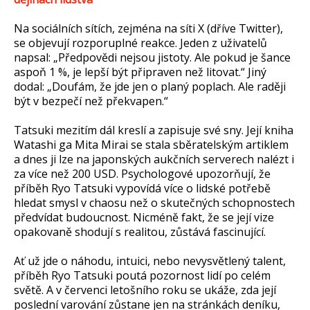
Na sociálních sítích, zejména na síti X (dříve Twitter),
se objevují rozporuplné reakce. Jeden z uživatelů
napsal: „Předpovědi nejsou jistoty. Ale pokud je šance
aspoň 1 %, je lepší být připraven než litovat.“ Jiný
dodal: „Doufám, že jde jen o planý poplach. Ale raději
být v bezpečí než překvapen.“
Tatsuki mezitím dál kreslí a zapisuje své sny. Její kniha
Watashi ga Mita Mirai se stala sběratelským artiklem
a dnes ji lze na japonských aukčních serverech nalézt i
za více než 200 USD. Psychologové upozorňují, že
příběh Ryo Tatsuki vypovídá více o lidské potřebě
hledat smysl v chaosu než o skutečných schopnostech
předvídat budoucnost. Nicméně fakt, že se její vize
opakovaně shodují s realitou, zůstává fascinující.
Ať už jde o náhodu, intuici, nebo nevysvětlený talent,
příběh Ryo Tatsuki poutá pozornost lidí po celém
světě. A v červenci letošního roku se ukáže, zda její
poslední varování zůstane jen na stránkách deníku,