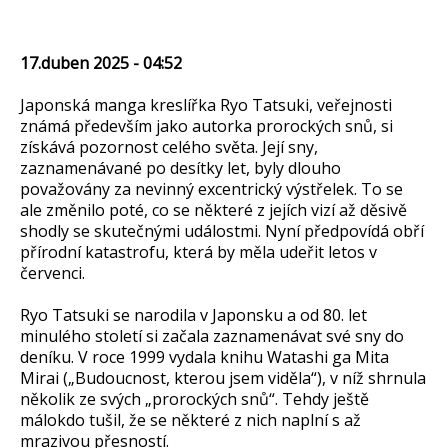
17.duben 2025 - 04:52
Japonská manga kreslířka Ryo Tatsuki, veřejnosti
známá především jako autorka prorockých snů, si
získává pozornost celého světa. Její sny,
zaznamenávané po desítky let, byly dlouho
považovány za nevinný excentrický výstřelek. To se
ale změnilo poté, co se některé z jejích vizí až děsivě
shodly se skutečnými událostmi. Nyní předpovídá obří
přírodní katastrofu, která by měla udeřit letos v
červenci.
Ryo Tatsuki se narodila v Japonsku a od 80. let
minulého století si začala zaznamenávat své sny do
deníku. V roce 1999 vydala knihu Watashi ga Mita
Mirai („Budoucnost, kterou jsem viděla“), v níž shrnula
několik ze svých „prorockých snů“. Tehdy ještě
málokdo tušil, že se některé z nich naplní s až
mrazivou přesností.