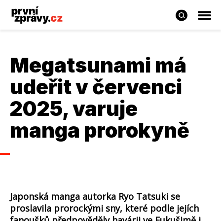
Megatsunami má
udeřit v červenci
2025, varuje
manga prorokyně
Japonská manga autorka Ryo Tatsuki se
proslavila prorockými sny, které podle jejích
fanoušků předpověděly havárii ve Fukušimě i