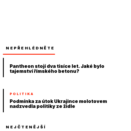
NEPŘEHLÉDNĚTE
Pantheon stojí dva tisíce let. Jaké bylo
tajemství římského betonu?
POLITIKA
Podmínka za útok Ukrajince molotovem
nadzvedla politiky ze židle
NEJČTENĚJŠÍ