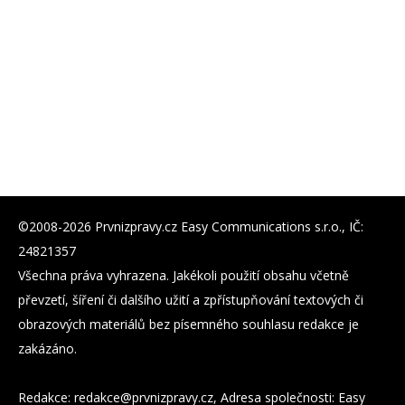
©2008-2026 Prvnizpravy.cz Easy Communications s.r.o., IČ:
24821357
Všechna práva vyhrazena. Jakékoli použití obsahu včetně
převzetí, šíření či dalšího užití a zpřístupňování textových či
obrazových materiálů bez písemného souhlasu redakce je
zakázáno.
Redakce:
zc.yvarpzinvrp@eckader
, Adresa společnosti: Easy