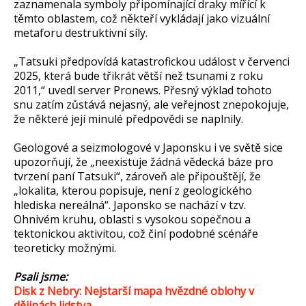
zaznamenala symboly připomínající draky mířící k
těmto oblastem, což někteří vykládají jako vizuální
metaforu destruktivní síly.
„Tatsuki předpovídá katastrofickou událost v červenci
2025, která bude třikrát větší než tsunami z roku
2011,“ uvedl server Pronews. Přesný výklad tohoto
snu zatím zůstává nejasný, ale veřejnost znepokojuje,
že některé její minulé předpovědi se naplnily.
Geologové a seizmologové v Japonsku i ve světě sice
upozorňují, že „neexistuje žádná vědecká báze pro
tvrzení paní Tatsuki“, zároveň ale připouštějí, že
„lokalita, kterou popisuje, není z geologického
hlediska nereálná“. Japonsko se nachází v tzv.
Ohnivém kruhu, oblasti s vysokou sopečnou a
tektonickou aktivitou, což činí podobné scénáře
teoreticky možnými.
Psali jsme:
Disk z Nebry: Nejstarší mapa hvězdné oblohy v
dějinách lidstva