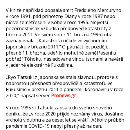
V knize například popsala smrt Freddieho Mercuryho
v roce 1991, pád princezny Diany v roce 1997 nebo
ničivé zemětřesení v Kóbe v roce 1995. Největší
pozornost však vzbudila předpověď katastrofy z
března 2011. Ve svém snu z 11. března 1996 totiž
zaznamenala: „Katastrofa někde ve východním
Japonsku v březnu 2011.“ O patnáct let později,
přesně 11. března, udeřilo mohutné zemětřesení u
pobřeží Tóhoku, následované vlnou tsunami a havárií
v jaderné elektrárně Fukušima.
„Ryo Tatsuki z Japonska se stala slavnou, protože s
naprostou přesností předpověděla katastrofu ve
Fukušimě v březnu 2011 a pandemii koronaviru v roce
2020,“ napsal server
Pronews.gr
.
V roce 1995 si Tatsuki zapsala do svého snového
deníku, že „v roce 2020 přijde neznámý virus, dosáhne
vrcholu v dubnu a za deset let se vrátí“. Ačkoliv průběh
pandemie COVID-19 nebyl přesný až na den,