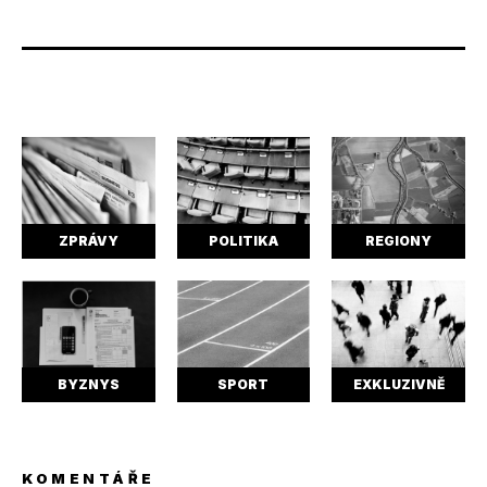
ZPRÁVY
POLITIKA
REGIONY
BYZNYS
SPORT
EXKLUZIVNĚ
KOMENTÁŘE