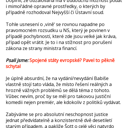
Doplnil, že obžalovaná má v budoucnu možnost podat
i mimořádné opravné prostředky, o kterých by
případně rozhodoval Nejvyšší či Ústavní soud.
Tohle usnesení o ‚vině‘ se rovnou napadne po
pravomocném rozsudku u NS, který je povinen v
případě pochybností, které zde jsou velké jak kráva,
případ opět vrátit. Je to i na stížnost pro porušení
zákona ze strany ministra financí.
Psali jsme:
Spojené státy evropské? Pavel to pěkně
schytal
Je úplně absurdní, že na vydání/nevydání Babiše
vlastně stojí tato vláda, že místo řešení reálných a
hrozně vážných problémů se dělá téma z tohoto.
Vůbec nevím, proč by se měl pro takovou justiční
komedii nejen premiér, ale kdokoliv z politiků vydávat.
Zabýváme se pro absolutní neschopnost justice
jednat předvídatelně a konzistentně dvě desetiletí
starým případem, a pakliže Šott o celé věci natvrdo