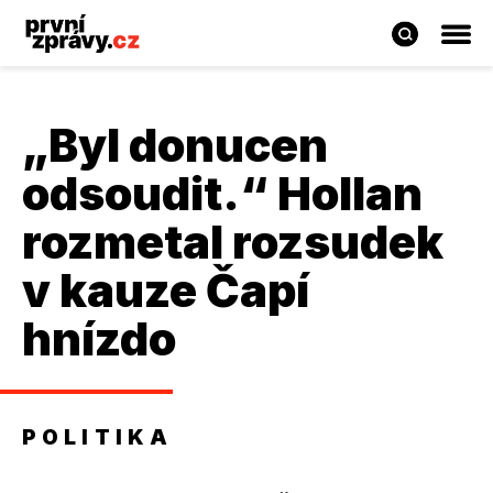
„Byl donucen
odsoudit.“ Hollan
rozmetal rozsudek
v kauze Čapí
hnízdo
POLITIKA