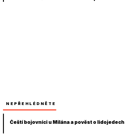
NEPŘEHLÉDNĚTE
Čeští bojovníci u Milána a pověst o lidojedech