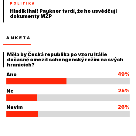
POLITIKA
Hladík lhal! Paukner tvrdí, že ho usvědčují
dokumenty MŽP
ANKETA
Měla by Česká republika po vzoru Itálie
dočasně omezit schengenský režim na svých
hranicích?
49%
Ano
25%
Ne
26%
Nevím