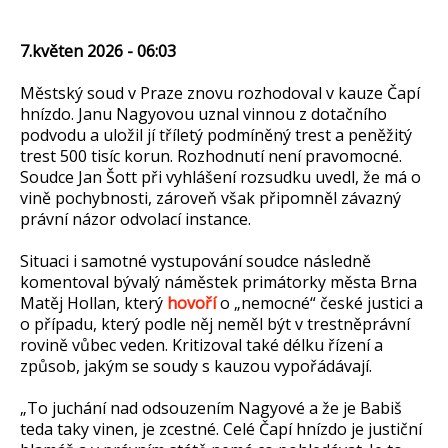
7.květen 2026 - 06:03
Městský soud v Praze znovu rozhodoval v kauze Čapí
hnízdo. Janu Nagyovou uznal vinnou z dotačního
podvodu a uložil jí tříletý podmíněný trest a peněžitý
trest 500 tisíc korun. Rozhodnutí není pravomocné.
Soudce Jan Šott při vyhlášení rozsudku uvedl, že má o
vině pochybnosti, zároveň však připomněl závazný
právní názor odvolací instance.
Situaci i samotné vystupování soudce následně
komentoval bývalý náměstek primátorky města Brna
Matěj Hollan, který
hovoří
o „nemocné“ české justici a
o případu, který podle něj neměl být v trestněprávní
rovině vůbec veden. Kritizoval také délku řízení a
způsob, jakým se soudy s kauzou vypořádávají.
„To juchání nad odsouzením Nagyové a že je Babiš
teda taky vinen, je zcestné. Celé Čapí hnízdo je justiční