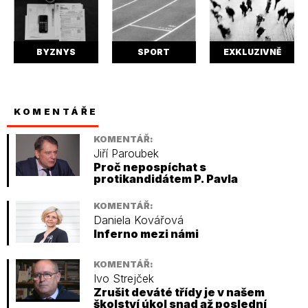
BYZNYS
SPORT
EXKLUZIVNĚ
KOMENTÁŘE
KOMENTÁŘ:
Jiří Paroubek
Proč nepospíchat s
protikandidátem P. Pavla
KOMENTÁŘ:
Daniela Kovářová
Inferno mezi námi
KOMENTÁŘ:
Ivo Strejček
Zrušit deváté třídy je v našem
školství úkol snad až poslední