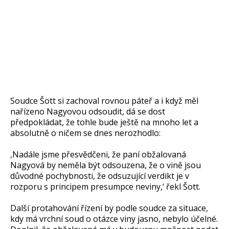
Soudce Šott si zachoval rovnou páteř a i když měl
nařízeno Nagyovou odsoudit, dá se dost
předpokládat, že tohle bude ještě na mnoho let a
absolutně o ničem se dnes nerozhodlo:
‚Nadále jsme přesvědčeni, že paní obžalovaná
Nagyová by neměla být odsouzena, že o vině jsou
důvodné pochybnosti, že odsuzující verdikt je v
rozporu s principem presumpce neviny,‘ řekl Šott.
Další protahování řízení by podle soudce za situace,
kdy má vrchní soud o otázce viny jasno, nebylo účelné.