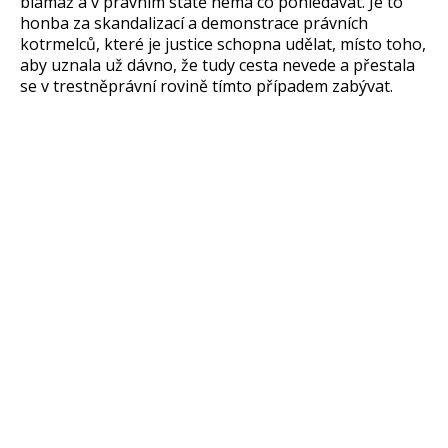
blamáž a v právním státě nemá co pohledávat. Je to
honba za skandalizací a demonstrace právních
kotrmelců, které je justice schopna udělat, místo toho,
aby uznala už dávno, že tudy cesta nevede a přestala
se v trestněprávní rovině tímto případem zabývat.