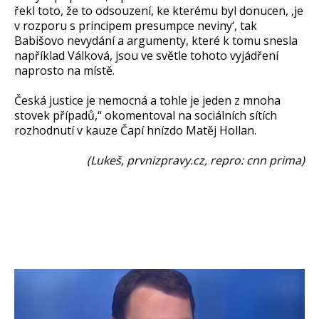
řekl toto, že to odsouzení, ke kterému byl donucen, ‚je
v rozporu s principem presumpce neviny‘, tak
Babišovo nevydání a argumenty, které k tomu snesla
například Válková, jsou ve světle tohoto vyjádření
naprosto na místě.
Česká justice je nemocná a tohle je jeden z mnoha
stovek případů,“ okomentoval na sociálních sítích
rozhodnutí v kauze Čapí hnízdo Matěj Hollan.
(Lukeš, prvnizpravy.cz, repro: cnn prima)