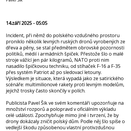
14.září 2025 - 05:05
Incident, při němž do polského vzdušného prostoru
proniklo několik levných ruských dronů vyrobených ze
dřeva a pěny, se stal předmětem obrovské pozornosti
politiků, médií i armádních špiček. Přestože šlo o malé
stroje vážící jen pár kilogramů, NATO proti nim
nasadilo špičkovou techniku, od stíhaček F-16 a F-35
přes systém Patriot až po sledovací letouny.
Výsledkem je situace, která vypadá jako ze satirického
scénáře: multimilionové rakety proti levným modelům,
jejichž trosky často skončily v polích.
Publicista Pavel Šik ve svém komentáři upozorňuje na
množství rozporů a polopravd v oficiálním výkladu
celé události. Zpochybňuje mimo jiné i tvrzení, že by
drony dokázaly zničit polský dům. Podle něj šlo spíše o
vedlejší škodu způsobenou vlastní protivzdušnou