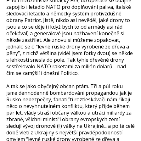
F-16 i nizozemské stíhačky F35, do operace se údajně
zapojilo i letadlo NATO pro doplňování paliva, italské
sledovací letadlo a německý systém protivzdušné
obrany Patriot. Jistě, nikdo asi nevěděl, jaké drony to
jsou a co se děje (i když bych to od armády asi rád
očekával) a generálové jsou nažhavení konečně si
někde zastřílet. Ale znovu si můžeme zopakovat,
jednalo se o “levné ruské drony vyrobené ze dřeva a
pěny”, z nichž většina (viděl jsem fotky dvou) se někde
s lehkostí snesla do pole. Tak tyhle dřevěné drony
sestřelovalo NATO raketami za milión dolarů… nad
čím se zamýšlí i dnešní Politico.
A tak se jako obyčejný občan ptám. Tři a půl roku
jsme dennodenně bombardováni propagandou jak je
Rusko nebezpečný, fanatičtí roztleskávači nám říkají
něco o nevyhnutelném konfliktu, který přijde během
pár let, vlády straší občany válkou a utrácí miliardy za
zbraně, všichni ministři obrany evropských zemí
sledují vývoj dronové (!!) války na Ukrajině... a po té celé
době vletí z Ukrajiny s největší pravděpodobností
omylem “levné ruské drony vyrobené ze dřeva a