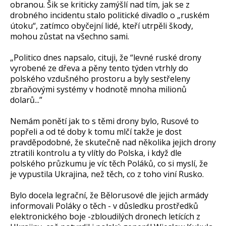
obranou. Šik se kriticky zamýšlí nad tím, jak se z
drobného incidentu stalo politické divadlo o „ruském
útoku“, zatímco obyčejní lidé, kteří utrpěli škody,
mohou zůstat na všechno sami.
„Politico dnes napsalo, cituji, že “levné ruské drony
vyrobené ze dřeva a pěny tento týden vtrhly do
polského vzdušného prostoru a byly sestřeleny
zbraňovými systémy v hodnotě mnoha milionů
dolarů...”
Nemám ponětí jak to s těmi drony bylo, Rusové to
popřeli a od té doby k tomu mlčí takže je dost
pravděpodobné, že skutečně nad několika jejich drony
ztratili kontrolu a ty vlítly do Polska, i když dle
polského průzkumu je víc těch Poláků, co si myslí, že
je vypustila Ukrajina, než těch, co z toho viní Rusko.
Bylo docela legrační, že Bělorusové dle jejich armády
informovali Poláky o těch - v důsledku prostředků
elektronického boje -zbloudilých dronech letících z