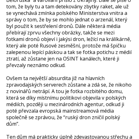
Běloruska” a varování přislo z Ukrajiny. Dále se píše o
tom, že byly tu a tam detekovány zbytky raket, ale už
se vynechává zmínka polského Ministerstva vnitra a
správy o tom, že by se mohlo jednat o arzenál, který
byl použit k sestřelení dronů. Dále některá média
přebírají zprvu všechny obrázky, takže se mezi
fotkami dronů objeví i jakýsi dron, ležící na králíkárně,
který ale poté Rusové zesměšní, protože má špičku
zalepenou lepící páskou a tak se fotka potichu z médií
ztratí, až zůstane jen na OSINT kanálech, které ji
převzaly neznámo odkud.
Ovšem ta největší absurdita již na hlavních
zpravodajských serverech zůstane a zdá se, že nikoho
z novinářů netrápí. A tou je fotka rozbitého domu,
která se díky místnímu politikovi objevila v polských
médiích, později u mezinárodních agentur, odkud ji
poté převzala evropská mainstreamová média
společně se zprávou, že “ruský dron zničil polský
dům”.
Ten dům má prakticky úplně zdevastovanou střechu a