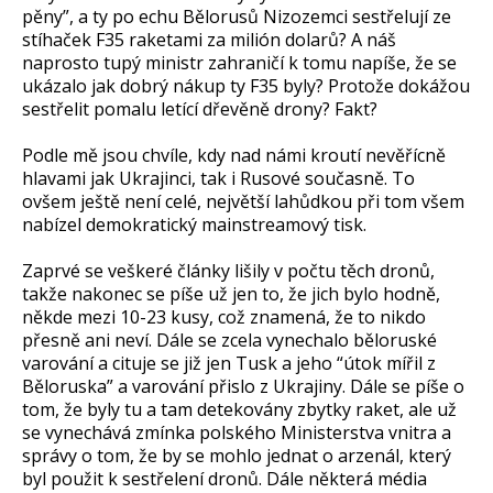
pěny”, a ty po echu Bělorusů Nizozemci sestřelují ze
stíhaček F35 raketami za milión dolarů? A náš
naprosto tupý ministr zahraničí k tomu napíše, že se
ukázalo jak dobrý nákup ty F35 byly? Protože dokážou
sestřelit pomalu letící dřevěně drony? Fakt?
Podle mě jsou chvíle, kdy nad námi kroutí nevěřícně
hlavami jak Ukrajinci, tak i Rusové současně. To
ovšem ještě není celé, největší lahůdkou při tom všem
nabízel demokratický mainstreamový tisk.
Zaprvé se veškeré články lišily v počtu těch dronů,
takže nakonec se píše už jen to, že jich bylo hodně,
někde mezi 10-23 kusy, což znamená, že to nikdo
přesně ani neví. Dále se zcela vynechalo běloruské
varování a cituje se již jen Tusk a jeho “útok mířil z
Běloruska” a varování přislo z Ukrajiny. Dále se píše o
tom, že byly tu a tam detekovány zbytky raket, ale už
se vynechává zmínka polského Ministerstva vnitra a
správy o tom, že by se mohlo jednat o arzenál, který
byl použit k sestřelení dronů. Dále některá média