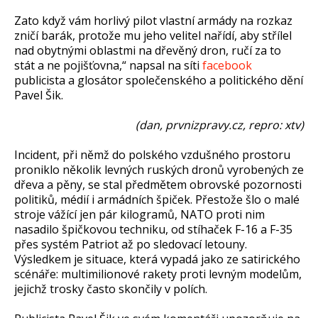
Zato když vám horlivý pilot vlastní armády na rozkaz
zničí barák, protože mu jeho velitel nařídí, aby střílel
nad obytnými oblastmi na dřevěný dron, ručí za to
stát a ne pojišťovna,“ napsal na síti
facebook
publicista a glosátor společenského a politického dění
Pavel Šik.
(dan, prvnizpravy.cz, repro: xtv)
Incident, při němž do polského vzdušného prostoru
proniklo několik levných ruských dronů vyrobených ze
dřeva a pěny, se stal předmětem obrovské pozornosti
politiků, médií i armádních špiček. Přestože šlo o malé
stroje vážící jen pár kilogramů, NATO proti nim
nasadilo špičkovou techniku, od stíhaček F-16 a F-35
přes systém Patriot až po sledovací letouny.
Výsledkem je situace, která vypadá jako ze satirického
scénáře: multimilionové rakety proti levným modelům,
jejichž trosky často skončily v polích.