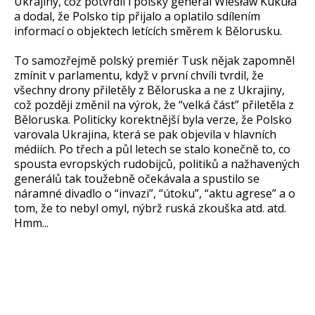
Ukrajiny, což potvrdil i polský generál Wiesław Kukuła
a dodal, že Polsko tip přijalo a oplatilo sdílením
informací o objektech letících směrem k Bělorusku.
To samozřejmě polský premiér Tusk nějak zapomněl
zmínit v parlamentu, když v první chvíli tvrdil, že
všechny drony přiletěly z Běloruska a ne z Ukrajiny,
což později změnil na výrok, že “velká část” přiletěla z
Běloruska. Politicky korektnější byla verze, že Polsko
varovala Ukrajina, která se pak objevila v hlavních
médiích. Po třech a půl letech se stalo konečně to, co
spousta evropských rudobijců, politiků a nažhavených
generálů tak toužebně očekávala a spustilo se
náramné divadlo o “invazi”, “útoku”, “aktu agrese” a o
tom, že to nebyl omyl, nýbrž ruská zkouška atd. atd.
Hmm...