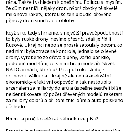
rána. Takže i vzhledem k dnešnímu Politicu si myslím,
že dům nezničil nějaký dron, nýbrž zbytky té skvělé,
miliónové rakety, kterou se ten bloudící dřevěno-
pěnový dron sundával z oblohy.
Když si to tedy shrneme, s největší pravděpodobností
to byly ruské drony, nevíme přesně, zdali je řídili
Rusové, Ukrajinci nebo se prostě zatoulaly potom, co
nad nimi byla ztracena kontrola, jednalo se o levné
drony, vyrobené ze dřeva a pěny, vážící pár kilo,
podobné modelům, co s nimi hrají modeláři. Skvělá
NATO armáda, která už tři a půl roku sleduje
dronovou válku na Ukrajině ale nemá adekvátní,
ekonomicky-efektivní odpověď, a tak nastoupí s
arzenálem za miliardy dolarů a úspěšně sestřelí blíže
neidentifikovatelný počet dřevěných modelů raketami
za milióny dolarů a při tom zničí dům a auto polského
důchodce.
Hmm... a proč to celé tak sáhodlouze píšu?