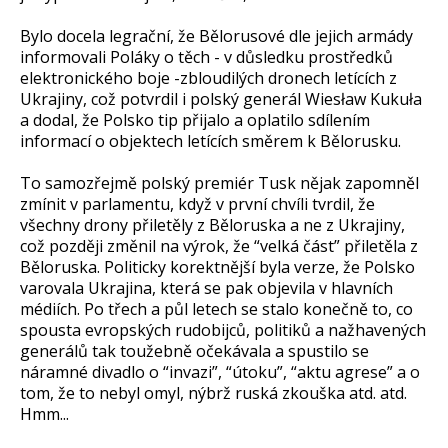
Bylo docela legrační, že Bělorusové dle jejich armády
informovali Poláky o těch - v důsledku prostředků
elektronického boje -zbloudilých dronech letících z
Ukrajiny, což potvrdil i polský generál Wiesław Kukuła
a dodal, že Polsko tip přijalo a oplatilo sdílením
informací o objektech letících směrem k Bělorusku.
To samozřejmě polský premiér Tusk nějak zapomněl
zmínit v parlamentu, když v první chvíli tvrdil, že
všechny drony přiletěly z Běloruska a ne z Ukrajiny,
což později změnil na výrok, že “velká část” přiletěla z
Běloruska. Politicky korektnější byla verze, že Polsko
varovala Ukrajina, která se pak objevila v hlavních
médiích. Po třech a půl letech se stalo konečně to, co
spousta evropských rudobijců, politiků a nažhavených
generálů tak toužebně očekávala a spustilo se
náramné divadlo o “invazi”, “útoku”, “aktu agrese” a o
tom, že to nebyl omyl, nýbrž ruská zkouška atd. atd.
Hmm...