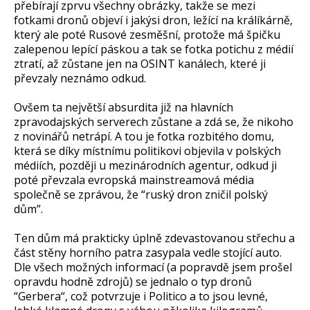
přebírají zprvu všechny obrázky, takže se mezi
fotkami dronů objeví i jakýsi dron, ležící na králíkárně,
který ale poté Rusové zesměšní, protože má špičku
zalepenou lepící páskou a tak se fotka potichu z médií
ztratí, až zůstane jen na OSINT kanálech, které ji
převzaly neznámo odkud.
Ovšem ta největší absurdita již na hlavních
zpravodajských serverech zůstane a zdá se, že nikoho
z novinářů netrápí. A tou je fotka rozbitého domu,
která se díky místnímu politikovi objevila v polských
médiích, později u mezinárodních agentur, odkud ji
poté převzala evropská mainstreamová média
společně se zprávou, že “ruský dron zničil polský
dům”.
Ten dům má prakticky úplně zdevastovanou střechu a
část stěny horního patra zasypala vedle stojící auto.
Dle všech možných informací (a popravdě jsem prošel
opravdu hodně zdrojů) se jednalo o typ dronů
“Gerbera“, což potvrzuje i Politico a to jsou levné,