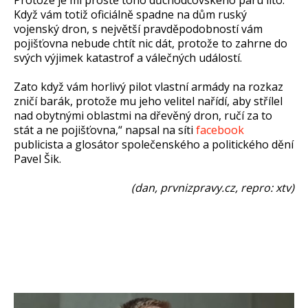
Protože je mi prostě toho důchodcovského páru líto.
Když vám totiž oficiálně spadne na dům ruský
vojenský dron, s největší pravděpodobností vám
pojišťovna nebude chtít nic dát, protože to zahrne do
svých výjimek katastrof a válečných událostí.
Zato když vám horlivý pilot vlastní armády na rozkaz
zničí barák, protože mu jeho velitel nařídí, aby střílel
nad obytnými oblastmi na dřevěný dron, ručí za to
stát a ne pojišťovna,“ napsal na síti
facebook
publicista a glosátor společenského a politického dění
Pavel Šik.
(dan, prvnizpravy.cz, repro: xtv)