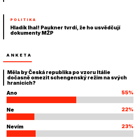
POLITIKA
Hladík lhal! Paukner tvrdí, že ho usvědčují
dokumenty MŽP
ANKETA
Měla by Česká republika po vzoru Itálie
dočasně omezit schengenský režim na svých
hranicích?
55%
Ano
22%
Ne
23%
Nevím