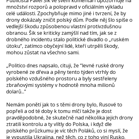
Publicista Pavel Šik ve svém komentáři upozorňuje na
množství rozporů a polopravd v oficiálním výkladu
celé události. Zpochybňuje mimo jiné i tvrzení, že by
drony dokázaly zničit polský dům. Podle něj šlo spíše o
vedlejší škodu způsobenou vlastní protivzdušnou
obranou. Šik se kriticky zamýšlí nad tím, jak se z
drobného incidentu stalo politické divadlo o „ruském
útoku“, zatímco obyčejní lidé, kteří utrpěli škody,
mohou zůstat na všechno sami.
„Politico dnes napsalo, cituji, že “levné ruské drony
vyrobené ze dřeva a pěny tento týden vtrhly do
polského vzdušného prostoru a byly sestřeleny
zbraňovými systémy v hodnotě mnoha milionů
dolarů...”
Nemám ponětí jak to s těmi drony bylo, Rusové to
popřeli a od té doby k tomu mlčí takže je dost
pravděpodobné, že skutečně nad několika jejich drony
ztratili kontrolu a ty vlítly do Polska, i když dle
polského průzkumu je víc těch Poláků, co si myslí, že
je vypustila Ukrajina, než těch, co z toho viní Rusko.