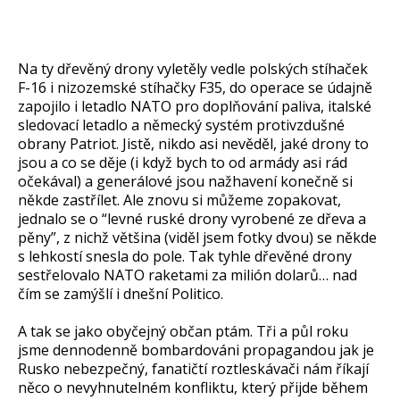
Na ty dřevěný drony vyletěly vedle polských stíhaček
F-16 i nizozemské stíhačky F35, do operace se údajně
zapojilo i letadlo NATO pro doplňování paliva, italské
sledovací letadlo a německý systém protivzdušné
obrany Patriot. Jistě, nikdo asi nevěděl, jaké drony to
jsou a co se děje (i když bych to od armády asi rád
očekával) a generálové jsou nažhavení konečně si
někde zastřílet. Ale znovu si můžeme zopakovat,
jednalo se o “levné ruské drony vyrobené ze dřeva a
pěny”, z nichž většina (viděl jsem fotky dvou) se někde
s lehkostí snesla do pole. Tak tyhle dřevěné drony
sestřelovalo NATO raketami za milión dolarů… nad
čím se zamýšlí i dnešní Politico.
A tak se jako obyčejný občan ptám. Tři a půl roku
jsme dennodenně bombardováni propagandou jak je
Rusko nebezpečný, fanatičtí roztleskávači nám říkají
něco o nevyhnutelném konfliktu, který přijde během