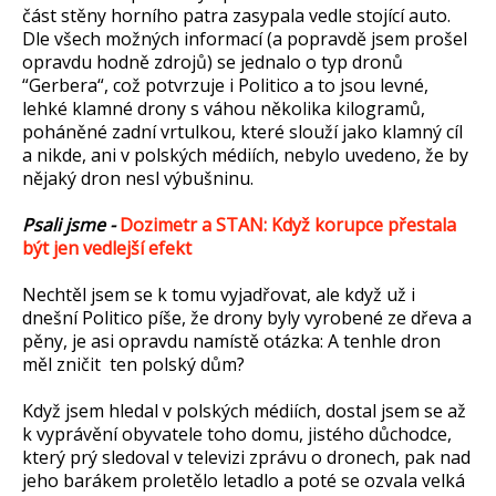
část stěny horního patra zasypala vedle stojící auto.
Dle všech možných informací (a popravdě jsem prošel
opravdu hodně zdrojů) se jednalo o typ dronů
“Gerbera“, což potvrzuje i Politico a to jsou levné,
lehké klamné drony s váhou několika kilogramů,
poháněné zadní vrtulkou, které slouží jako klamný cíl
a nikde, ani v polských médiích, nebylo uvedeno, že by
nějaký dron nesl výbušninu.
Psali jsme -
Dozimetr a STAN: Když korupce přestala
být jen vedlejší efekt
Nechtěl jsem se k tomu vyjadřovat, ale když už i
dnešní Politico píše, že drony byly vyrobené ze dřeva a
pěny, je asi opravdu namístě otázka: A tenhle dron
měl zničit ten polský dům?
Když jsem hledal v polských médiích, dostal jsem se až
k vyprávění obyvatele toho domu, jistého důchodce,
který prý sledoval v televizi zprávu o dronech, pak nad
jeho barákem proletělo letadlo a poté se ozvala velká