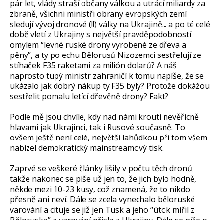
pár let, vlády straší občany válkou a utrácí miliardy za
zbraně, všichni ministři obrany evropských zemí
sledují vývoj dronové (!!) války na Ukrajině... a po té celé
době vletí z Ukrajiny s největší pravděpodobností
omylem “levné ruské drony vyrobené ze dřeva a
pěny”, a ty po echu Bělorusů Nizozemci sestřelují ze
stíhaček F35 raketami za milión dolarů? A náš
naprosto tupý ministr zahraničí k tomu napíše, že se
ukázalo jak dobrý nákup ty F35 byly? Protože dokážou
sestřelit pomalu letící dřevěně drony? Fakt?
Podle mě jsou chvíle, kdy nad námi kroutí nevěřícně
hlavami jak Ukrajinci, tak i Rusové současně. To
ovšem ještě není celé, největší lahůdkou při tom všem
nabízel demokratický mainstreamový tisk.
Zaprvé se veškeré články lišily v počtu těch dronů,
takže nakonec se píše už jen to, že jich bylo hodně,
někde mezi 10-23 kusy, což znamená, že to nikdo
přesně ani neví. Dále se zcela vynechalo běloruské
varování a cituje se již jen Tusk a jeho “útok mířil z