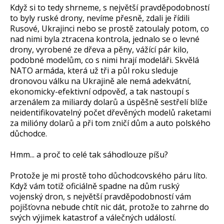
Když si to tedy shrneme, s největší pravděpodobností
to byly ruské drony, nevíme přesně, zdali je řídili
Rusové, Ukrajinci nebo se prostě zatoulaly potom, co
nad nimi byla ztracena kontrola, jednalo se o levné
drony, vyrobené ze dřeva a pěny, vážící pár kilo,
podobné modelům, co s nimi hrají modeláři. Skvělá
NATO armáda, která už tři a půl roku sleduje
dronovou válku na Ukrajině ale nemá adekvátní,
ekonomicky-efektivní odpověď, a tak nastoupí s
arzenálem za miliardy dolarů a úspěšně sestřelí blíže
neidentifikovatelný počet dřevěných modelů raketami
za milióny dolarů a při tom zničí dům a auto polského
důchodce.
Hmm... a proč to celé tak sáhodlouze píšu?
Protože je mi prostě toho důchodcovského páru líto.
Když vám totiž oficiálně spadne na dům ruský
vojenský dron, s největší pravděpodobností vám
pojišťovna nebude chtít nic dát, protože to zahrne do
svých výjimek katastrof a válečných událostí.