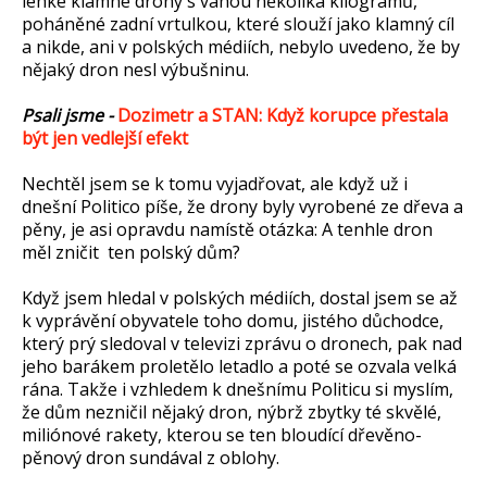
lehké klamné drony s váhou několika kilogramů,
poháněné zadní vrtulkou, které slouží jako klamný cíl
a nikde, ani v polských médiích, nebylo uvedeno, že by
nějaký dron nesl výbušninu.
Psali jsme -
Dozimetr a STAN: Když korupce přestala
být jen vedlejší efekt
Nechtěl jsem se k tomu vyjadřovat, ale když už i
dnešní Politico píše, že drony byly vyrobené ze dřeva a
pěny, je asi opravdu namístě otázka: A tenhle dron
měl zničit ten polský dům?
Když jsem hledal v polských médiích, dostal jsem se až
k vyprávění obyvatele toho domu, jistého důchodce,
který prý sledoval v televizi zprávu o dronech, pak nad
jeho barákem proletělo letadlo a poté se ozvala velká
rána. Takže i vzhledem k dnešnímu Politicu si myslím,
že dům nezničil nějaký dron, nýbrž zbytky té skvělé,
miliónové rakety, kterou se ten bloudící dřevěno-
pěnový dron sundával z oblohy.