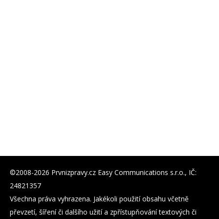
©2008-2026 Prvnizpravy.cz Easy Communications s.r.o., IČ:
24821357
Všechna práva vyhrazena. Jakékoli použití obsahu včetně
převzetí, šíření či dalšího užití a zpřístupňování textových či