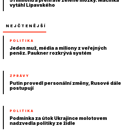
51 milionů a přehřáté zelené mozky. Macinka
vytáhl Lipavského
NEJČTENĚJŠÍ
POLITIKA
Jeden muž, média a miliony z veřejných
peněz. Paukner rozkrývá systém
ZPRÁVY
Putin provedl personální změny, Rusové dále
postupují
POLITIKA
Podmínka za útok Ukrajince molotovem
nadzvedla politiky ze židle