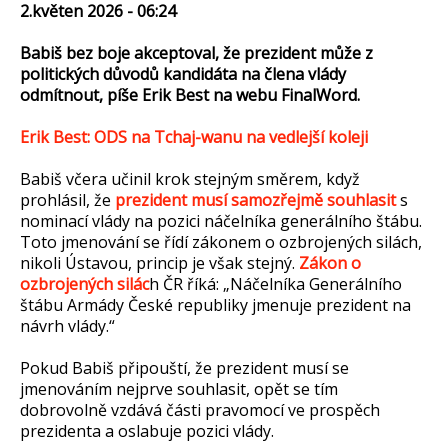
2.květen 2026 - 06:24
Babiš bez boje akceptoval, že prezident může z
politických důvodů kandidáta na člena vlády
odmítnout, píše Erik Best na webu FinalWord.
Erik Best: ODS na Tchaj-wanu na vedlejší koleji
Babiš včera učinil krok stejným směrem, když
prohlásil, že
prezident musí samozřejmě souhlasit
s
nominací vlády na pozici náčelníka generálního štábu.
Toto jmenování se řídí zákonem o ozbrojených silách,
nikoli Ústavou, princip je však stejný.
Zákon o
ozbrojených silác
h ČR říká: „Náčelníka Generálního
štábu Armády České republiky jmenuje prezident na
návrh vlády.“
Pokud Babiš připouští, že prezident musí se
jmenováním nejprve souhlasit, opět se tím
dobrovolně vzdává části pravomocí ve prospěch
prezidenta a oslabuje pozici vlády.