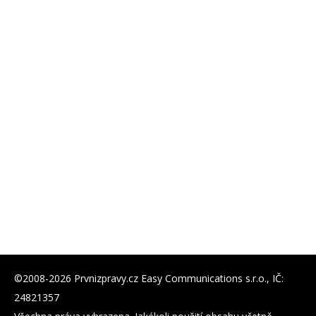
©2008-2026 Prvnizpravy.cz Easy Communications s.r.o., IČ:
24821357