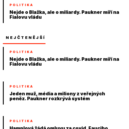
POLITIKA
Nejde o Blažka, ale o miliardy. Paukner míří na
Fialovu vládu
NEJČTENĚJŠÍ
POLITIKA
Nejde o Blažka, ale o miliardy. Paukner míří na
Fialovu vládu
POLITIKA
Jeden muž, média a miliony z veřejných
peněz. Paukner rozkrývá systém
POLITIKA
Hamplová žádá omluvu za covid. Fauciho