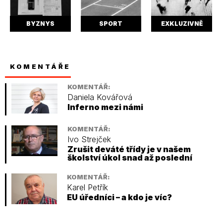
BYZNYS
SPORT
EXKLUZIVNĚ
KOMENTÁŘE
KOMENTÁŘ:
Daniela Kovářová
Inferno mezi námi
KOMENTÁŘ:
Ivo Strejček
Zrušit deváté třídy je v našem
školství úkol snad až poslední
KOMENTÁŘ:
Karel Petřík
EU úředníci – a kdo je víc?