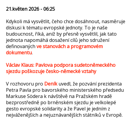
21.květen 2026 - 06:25
Kdykoli má vysvětlit, čeho chce dosáhnout, nasměruje
diskusi k tématu evropské jednoty. To je naše
budoucnost, říká, aniž by přesně vysvětlil, jak tato
jednota napomáhá dosažení cílů jeho sdružení
definovaných
ve stanovách a programovém
dokumentu
.
Václav Klaus: Pavlova podpora sudetoněmeckého
sjezdu poškozuje česko-německé vztahy
V rozhovoru pro
Deník
uvedl, že pozvání prezidenta
Petra Pavla pro bavorského ministerského předsedu
Markuse Södera k návštěvě na Pražském hradě
bezprostředně po brněnském sjezdu je velkolepé
gesto evropské solidarity a že Pavel je jedním z
nejváženějších a nejuznávanějších státníků v Evropě.