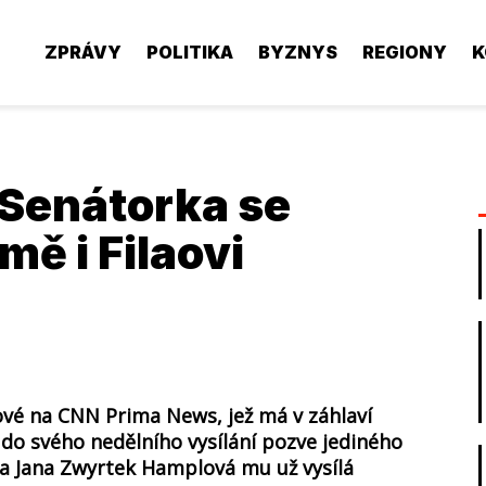
ZPRÁVY
POLITIKA
BYZNYS
REGIONY
K
! Senátorka se
ě i Filaovi
ové na CNN Prima News, jež má v záhlaví
do svého nedělního vysílání pozve jediného
ka Jana Zwyrtek Hamplová mu už vysílá