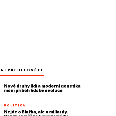
NEPŘEHLÉDNĚTE
Nové druhy lidí a moderní genetika
mění příběh lidské evoluce
POLITIKA
Nejde o Blažka, ale o miliardy.