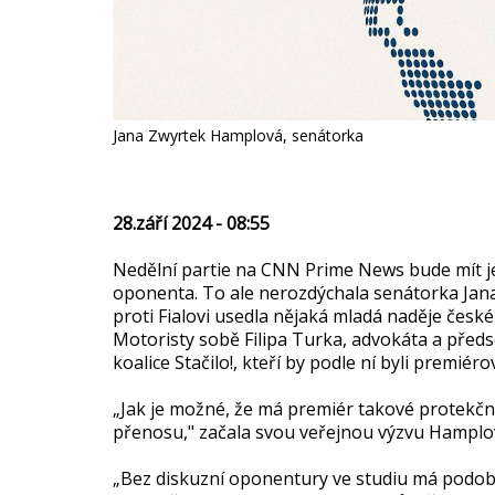
Jana Zwyrtek Hamplová, senátorka
28.září 2024 - 08:55
Nedělní partie na CNN Prime News bude mít je
oponenta. To ale nerozdýchala senátorka Jana
proti Fialovi usedla nějaká mladá naděje české
Motoristy sobě Filipa Turka, advokáta a předs
koalice Stačilo!, kteří by podle ní byli premié
„Jak je možné, že má premiér takové protekčn
přenosu," začala svou veřejnou výzvu Hamplo
„Bez diskuzní oponentury ve studiu má podob