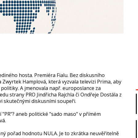
diného hosta. Premiéra Fialu. Bez diskusního
 Zwyrtek Hamplová, která vyzvala televizi Prima, aby
 politiky. A jmenovala např. europoslance za
edu strany PRO Jindřicha Rajchla či Ondřeje Dostála z
rovi skutečnými diskusními soupeři.
í "PR"? aneb politické "sado maso" v přímém
vá.
ný pořad hodnotu NULA. Je to zkrátka neuvěřitelně