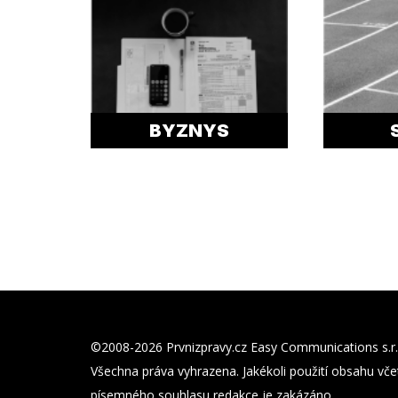
BYZNYS
©2008-2026 Prvnizpravy.cz Easy Communications s.r.
Všechna práva vyhrazena. Jakékoli použití obsahu včet
písemného souhlasu redakce je zakázáno.