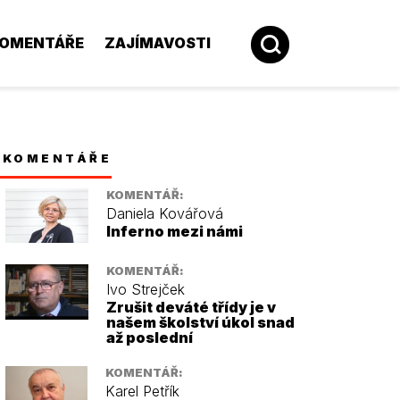
OMENTÁŘE
ZAJÍMAVOSTI
KOMENTÁŘE
KOMENTÁŘ:
Daniela Kovářová
Inferno mezi námi
KOMENTÁŘ:
Ivo Strejček
Zrušit deváté třídy je v
našem školství úkol snad
až poslední
KOMENTÁŘ:
Karel Petřík