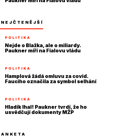
Paukner míří na Fialovu vládu
NEJČTENĚJŠÍ
POLITIKA
Nejde o Blažka, ale o miliardy.
Paukner míří na Fialovu vládu
POLITIKA
Hamplová žádá omluvu za covid.
Fauciho označila za symbol selhání
POLITIKA
Hladík lhal! Paukner tvrdí, že ho
usvědčují dokumenty MŽP
ANKETA