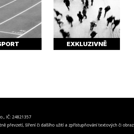
SPORT
EXKLUZIVNĚ
o., IČ: 24821357
ně převzetí, šíření či dalšího užití a zpřístupňování textových či obr