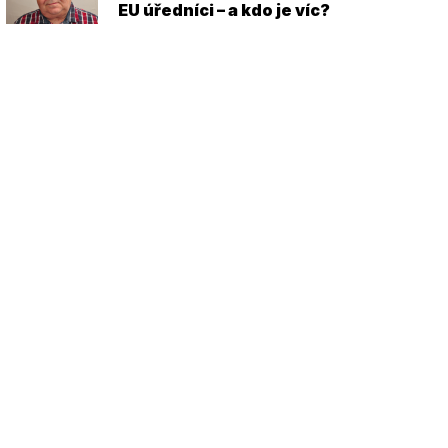
EU úředníci – a kdo je víc?