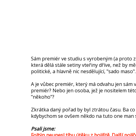
Sám premiér ve studiu s vyrobeným (a proto z
která dělá stále setiny vteřiny dříve, než by mě
politické, a hlavně nic nesdělující, "sado maso".
A je vůbec premiér, který má odvahu jen sám 
premiér? Nebo jen osoba, jež je nositelem této 
"někoho"?
Zkrátka daný pořad by byl ztrátou času. Ba co
kdybychom se ovšem někdo na tuto one man s
Psali jsme:
Foltýn neunesl tíhu útěku z bojiště. Další polí