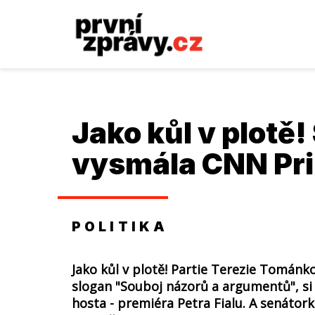
Jako kůl v plotě
vysmála CNN Prim
POLITIKA
Jako kůl v plotě! Partie Terezie Tománk
slogan "Souboj názorů a argumentů", si 
hosta - premiéra Petra Fialu. A senátor