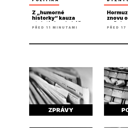
Z „humorné
Hormuz
historky“ kauza
znovu ot
století. Soud ukáže
našel s
PŘED 11 MINUTAMI
PŘED 17
víc, říká Holec
s Omá
ZPRÁVY
P