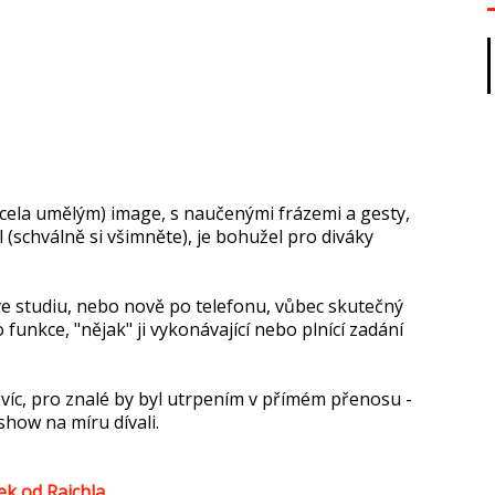
cela umělým) image, s naučenými frázemi a gesty,
l (schválně si všimněte), je bohužel pro diváky
ve studiu, nebo nově po telefonu, vůbec skutečný
funkce, "nějak" ji vykonávající nebo plnící zadání
 víc, pro znalé by byl utrpením v přímém přenosu -
how na míru dívali.
ček od Rajchla