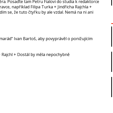
iéra. Posaďte tam Petru Fialovi do studia k redaktorce
ce, například Filipa Turka + Jindřicha Rajchla +
dím se, že tuto čtyřku by ale vzdal. Nemá na ni ani
amarád" Ivan Bartoš, aby povyprávěl o ponižujícím
k + Rajchl + Dostál by měla nepochybně