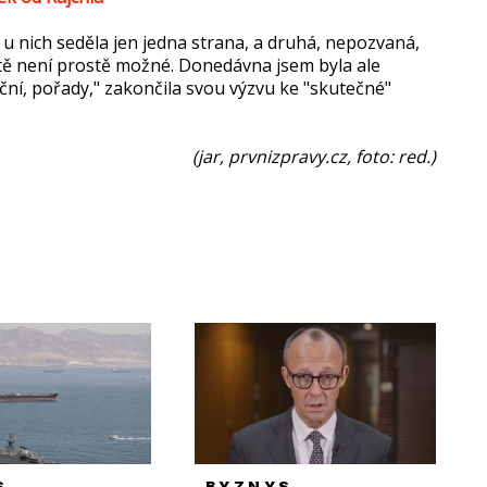
u nich seděla jen jedna strana, a druhá, nepozvaná,
tátě není prostě možné. Donedávna jsem byla ale
ční, pořady," zakončila svou výzvu ke "skutečné"
(jar, prvnizpravy.cz, foto: red.)
S
BYZNYS