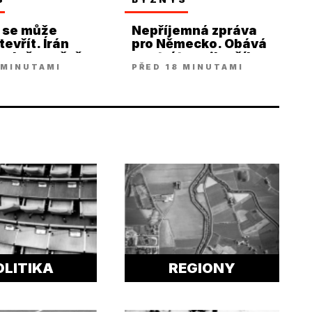
 se může
Nepříjemná zpráva
evřít. Írán
pro Německo. Obává
polečnou řeč
se ztráty nejlepšího
 MINUTAMI
PŘED 18 MINUTAMI
nem
ratingu
OLITIKA
REGIONY