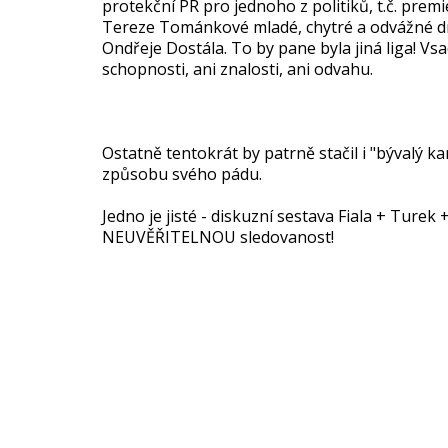
protekční PR pro jednoho z politiků, t.č. prem
Tereze Tománkové mladé, chytré a odvážné drav
Ondřeje Dostála. To by pane byla jiná liga! Vsa
schopnosti, ani znalosti, ani odvahu.
Ostatně tentokrát by patrně stačil i "bývalý k
způsobu svého pádu.
Jedno je jisté - diskuzní sestava Fiala + Ture
NEUVĚŘITELNOU sledovanost!