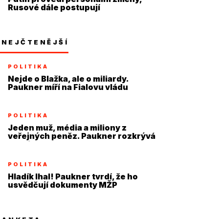
Rusové dále postupují
NEJČTENĚJŠÍ
POLITIKA
Nejde o Blažka, ale o miliardy.
Paukner míří na Fialovu vládu
POLITIKA
Jeden muž, média a miliony z
veřejných peněz. Paukner rozkrývá
systém
POLITIKA
Hladík lhal! Paukner tvrdí, že ho
usvědčují dokumenty MŽP