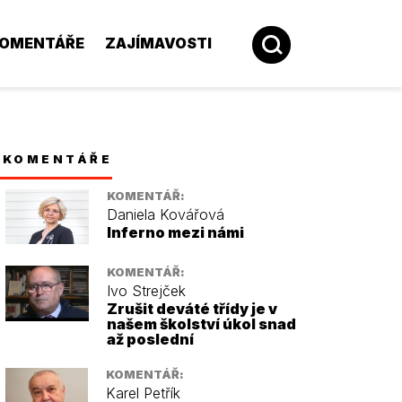
OMENTÁŘE
ZAJÍMAVOSTI
KOMENTÁŘE
KOMENTÁŘ:
Daniela Kovářová
Inferno mezi námi
KOMENTÁŘ:
Ivo Strejček
Zrušit deváté třídy je v
našem školství úkol snad
až poslední
KOMENTÁŘ:
Karel Petřík