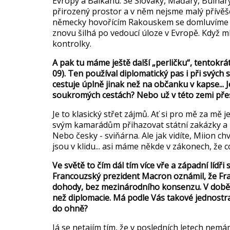
Evropy a Balkánu. Se Slováky, Ma
ďary, Bulhary
přirozen
ý prostor a v n
ěm nejsme mal
ý p
ř
ív
ěš
n
ěmecky hovoř
ícím Rakouskem se domluvíme 
znovu šilh
á po vedoucí úloze v Evrop
ě. Když m
kontrolky.
A pak tu m
áme ještě dal
š
í
„perli
čku“, tentokrát
09). Ten pou
ž
íval diplomatický pas i p
ři sv
ých 
cestuje
úpln
ě jinak než na občanku v kapse... 
soukrom
ých cestách? Nebo u
ž v t
éto zemi p
ře
Je to klasický st
řet z
ájm
ů. Ať si pro mě za mě j
sv
ým kamarád
ům přihazovat st
átní zakázky a
Nebo
česky - sviň
árna. Ale jak vidíte, Miion chv
jsou v klidu... asi máme n
ěkde v z
ákonech,
že 
Ve světě to č
ím dál tím více v
ře a z
ápadní líd
ři 
Francouzsk
ý prezident Macron oznámil,
že Fr
dohody, bez mezinárodního konsenzu. V dob
ě
než diplomacie. M
á podle Vás takové jednostr
do ohn
ě?
J
á se netajím tím,
že v posledn
ích letech nemá