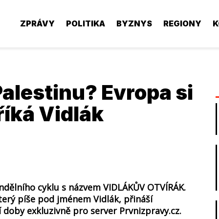
ZPRÁVY
POLITIKA
BYZNYS
REGIONY
K
alestinu? Evropa si
 říká Vidlák
ondělního cyklu s názvem VIDLÁKŮV OTVÍRÁK.
který píše pod jménem Vidlák, přináší
doby exkluzivně pro server Prvnizpravy.cz.