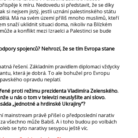
přispěje k m
íru. Nedovedu si p
ředstavit, že se d
íky
tak si nejsem jist
ý, jestli uznání palestinského státu
děl
á. Má na svém území p
ř
íli
š mnoho muslimů, kteř
í
tem sna
ž
í uklidnit situaci doma, nikoliv na Blízkém
ůže a konflikt mezi Izraelci a Palestinci se bude
podpory spojenc
ů? Nehroz
í,
že se t
ím Evropa stane
patn
á
řešen
í. Základním pravidlem diplomaci v
ždycky
antu, kter
á je dobrá. To ale bohu
žel pro Evropu
ipavského opravdu neplatí.
řen
é proti re
žimu prezidenta Vladim
íra Zelenského.
en
že u n
ás o tom v televizi neusly
š
íte ani slovo.
as
áda
„jednotn
é a hrdinské Ukrajiny“?
dní mainstream práv
ě přišel o předposledn
í narativ
- za v
šechno může Babiš. A i toho budou po volb
ách
 voleb se tyto narativy sesypou je
ště v
íc.