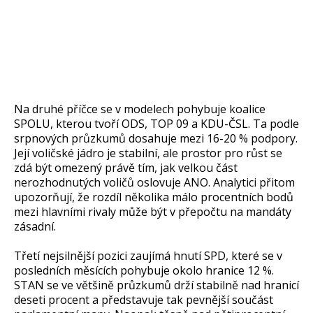
Na druhé příčce se v modelech pohybuje koalice
SPOLU, kterou tvoří ODS, TOP 09 a KDU-ČSL. Ta podle
srpnových průzkumů dosahuje mezi 16-20 % podpory.
Její voličské jádro je stabilní, ale prostor pro růst se
zdá být omezený právě tím, jak velkou část
nerozhodnutých voličů oslovuje ANO. Analytici přitom
upozorňují, že rozdíl několika málo procentních bodů
mezi hlavními rivaly může být v přepočtu na mandáty
zásadní.
Třetí nejsilnější pozici zaujímá hnutí SPD, které se v
posledních měsících pohybuje okolo hranice 12 %.
STAN se ve většině průzkumů drží stabilně nad hranicí
deseti procent a představuje tak pevnější součást