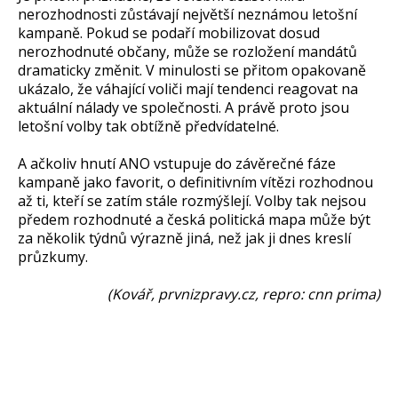
nerozhodnosti zůstávají největší neznámou letošní
kampaně. Pokud se podaří mobilizovat dosud
nerozhodnuté občany, může se rozložení mandátů
dramaticky změnit. V minulosti se přitom opakovaně
ukázalo, že váhající voliči mají tendenci reagovat na
aktuální nálady ve společnosti. A právě proto jsou
letošní volby tak obtížně předvídatelné.
A ačkoliv hnutí ANO vstupuje do závěrečné fáze
kampaně jako favorit, o definitivním vítězi rozhodnou
až ti, kteří se zatím stále rozmýšlejí. Volby tak nejsou
předem rozhodnuté a česká politická mapa může být
za několik týdnů výrazně jiná, než jak ji dnes kreslí
průzkumy.
(Kovář, prvnizpravy.cz, repro: cnn prima)