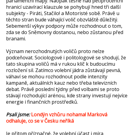
parlamentní mapy. Naopak těsně nad pětiprocentní
hranicí uzavírací klauzule se pohybují hned tři další
subjekty - Piráti, Stačilo! a Motoristé sobě. Právě u
těchto stran bude váhající volič obzvláště důležitý.
Sebemenší výkyv podpory může rozhodnout o tom,
zda se do Sněmovny dostanou, nebo zůstanou před
branami.
Význam nerozhodnutých voličů proto nelze
podceňovat. Sociologové i politologové se shodují, že
tato skupina voličů má v rukou klíč k budoucímu
rozložení sil. Zatímco volební jádra zůstávají pevná,
váhaví se mohou rozhodnout podle intenzity
kampaně, aktuálních kauz nebo třeba televizních
debat. Právě poslední týdny před volbami se proto
stávají rozhodující arénou, kde strany investují nejvíce
energie i finančních prostředků.
Psali jsme:
Londýn vzhůru nohama! Marková
odhaluje, co se v Česku neříká
Je přitom příznačné, že volební účast i míra