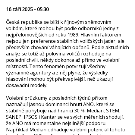
16.září 2025 - 05:30
Česká republika se blíží k říjnovým sněmovním
volbám, které mohou být podle odborníků jedny z
nejpřelomovějších od roku 1989. Hlavním faktorem
nejsou jen preference stabilních voličských jader, ale
především chování váhajících občanů. Podle aktuálních
analýz se totiž až polovina voličů rozhoduje na
poslední chvíli, někdy dokonce až přímo ve volební
místnosti. Tento fenomén potvrzují všechny
významné agentury a z něj plyne, že výsledky
hlasování mohou být překvapivější, než ukazují
dosavadní modely.
Volební průzkumy z posledních týdnů přitom
naznačují jasnou dominanci hnutí ANO, které se
stabilně pohybuje nad hranicí 30 %. Median, STEM,
SANEP, IPSOS i Kantar se ve svých měřeních shodují,
že ANO má momentálně nejsilnější podporu.
Například Median odhaduje volební potenciál tohoto