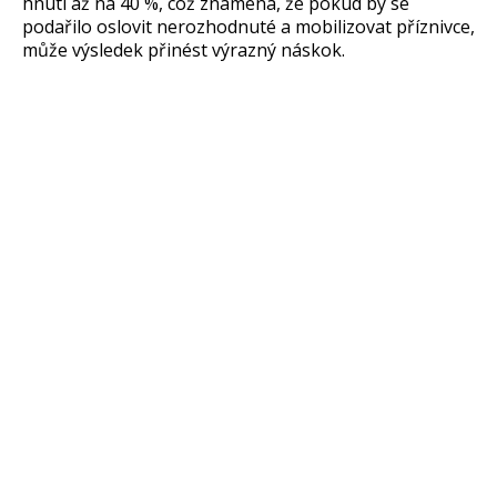
hnutí až na 40 %, což znamená, že pokud by se
podařilo oslovit nerozhodnuté a mobilizovat příznivce,
může výsledek přinést výrazný náskok.