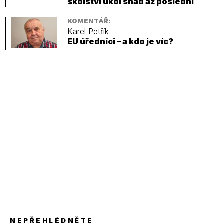
školství úkol snad až poslední
KOMENTÁŘ:
Karel Petřík
EU úředníci – a kdo je víc?
NEPŘEHLÉDNĚTE