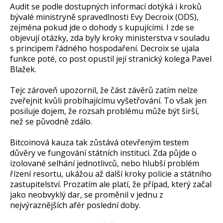
Audit se podle dostupných informací dotýká i kroků
bývalé ministryně spravedlnosti Evy Decroix (ODS),
zejména pokud jde o dohody s kupujícími. I zde se
objevují otázky, zda byly kroky ministerstva v souladu
s principem řádného hospodaření. Decroix se ujala
funkce poté, co post opustil její stranický kolega Pavel
Blažek.
Tejc zároveň upozornil, že část závěrů zatím nelze
zveřejnit kvůli probíhajícímu vyšetřování. To však jen
posiluje dojem, že rozsah problému může být širší,
než se původně zdálo.
Bitcoinová kauza tak zůstává otevřeným testem
důvěry ve fungování státních institucí. Zda půjde o
izolované selhání jednotlivců, nebo hlubší problém
řízení resortu, ukážou až další kroky policie a státního
zastupitelství. Prozatím ale platí, že případ, který začal
jako neobvyklý dar, se proměnil v jednu z
nejvýraznějších afér poslední doby.