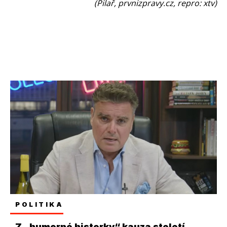
(Pilař, prvnizpravy.cz, repro: xtv)
POLITIKA
Z „humorné historky“ kauza století.