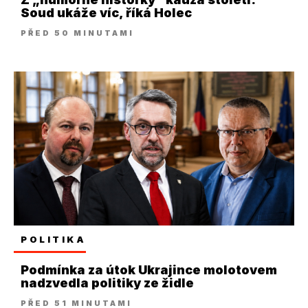
Soud ukáže víc, říká Holec
PŘED 50 MINUTAMI
POLITIKA
Podmínka za útok Ukrajince molotovem
nadzvedla politiky ze židle
PŘED 51 MINUTAMI