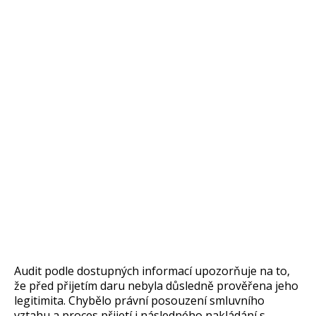
Audit podle dostupných informací upozorňuje na to,
že před přijetím daru nebyla důsledně prověřena jeho
legitimita. Chybělo právní posouzení smluvního
vztahu a proces přijetí i následného nakládání s