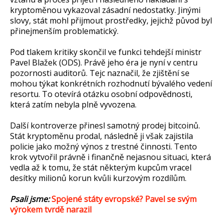
kryptoměnou vykazoval zásadní nedostatky. Jinými
slovy, stát mohl přijmout prostředky, jejichž původ byl
přinejmenším problematický.
Pod tlakem kritiky skončil ve funkci tehdejší ministr
Pavel Blažek (ODS). Právě jeho éra je nyní v centru
pozornosti auditorů. Tejc naznačil, že zjištění se
mohou týkat konkrétních rozhodnutí bývalého vedení
resortu. To otevírá otázku osobní odpovědnosti,
která zatím nebyla plně vyvozena.
Další kontroverze přinesl samotný prodej bitcoinů.
Stát kryptoměnu prodal, následně ji však zajistila
policie jako možný výnos z trestné činnosti. Tento
krok vytvořil právně i finančně nejasnou situaci, která
vedla až k tomu, že stát některým kupcům vracel
desítky milionů korun kvůli kurzovým rozdílům.
Psali jsme:
Spojené státy evropské? Pavel se svým
výrokem tvrdě narazil