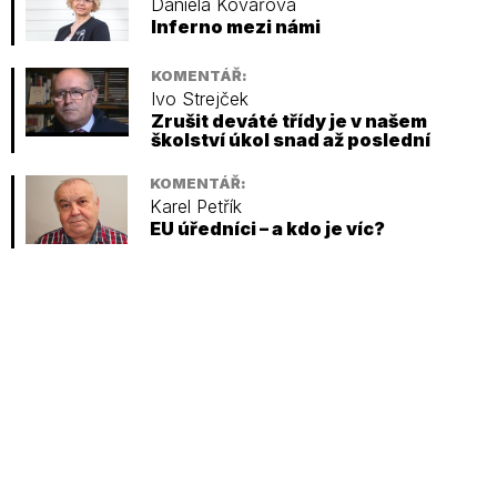
Daniela Kovářová
Inferno mezi námi
KOMENTÁŘ:
Ivo Strejček
Zrušit deváté třídy je v našem
školství úkol snad až poslední
KOMENTÁŘ:
Karel Petřík
EU úředníci – a kdo je víc?