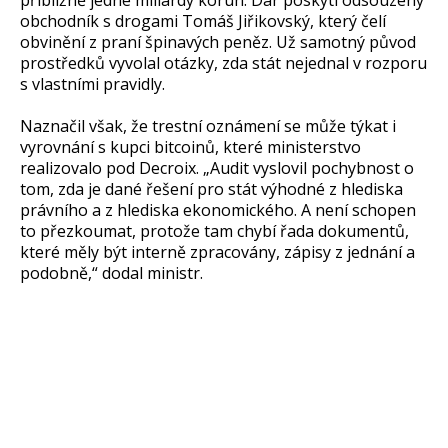
přibližně jedné miliardy korun. Dar poskytl odsouzený
obchodník s drogami Tomáš Jiřikovský, který čelí
obvinění z praní špinavých peněz. Už samotný původ
prostředků vyvolal otázky, zda stát nejednal v rozporu
s vlastními pravidly.
Naznačil však, že trestní oznámení se může týkat i
vyrovnání s kupci bitcoinů, které ministerstvo
realizovalo pod Decroix. „Audit vyslovil pochybnost o
tom, zda je dané řešení pro stát výhodné z hlediska
právního a z hlediska ekonomického. A není schopen
to přezkoumat, protože tam chybí řada dokumentů,
které měly být interně zpracovány, zápisy z jednání a
podobně,“ dodal ministr.