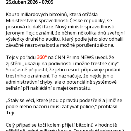
25.duben 2026 - 07:05
Kauza miliardových bitcoinů, která otřásla
Ministerstvem spravedlnosti České republiky, se
posouvá do další fáze. Nový ministr spravedlnosti
Jeroným Tejc oznámil, že během několika dnů zveřejní
výsledky druhého auditu, který podle jeho slov odhalil
závažné nesrovnalosti a možné porušení zákona.
Tejc v pořadu
360°
na CNN Prima NEWS uvedl, že
zjištění „ukazují na podivnosti i možné trestné činy“.
Současně připustil, že jeho resort připravuje podání
trestního oznámení. To naznačuje, že nejde jen o
administrativní chyby, ale o potenciálně systémové
selhání při nakládání s majetkem státu.
„Staly se věci, které jsou opravdu podezřelé a jimiž se
podle mého názoru musí zabývat policie,“ prohlásil
Tejc.
Celý případ se točí kolem přijetí bitcoinů v hodnotě