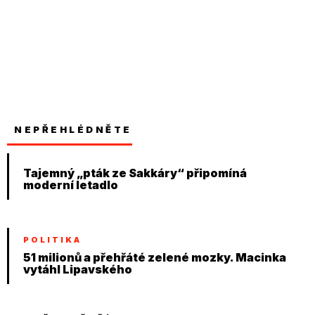
NEPŘEHLÉDNĚTE
Tajemný „pták ze Sakkáry“ připomíná
moderní letadlo
POLITIKA
51 milionů a přehřáté zelené mozky. Macinka
vytáhl Lipavského