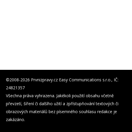
©2008-2026 Prvnizpravy.cz Easy Communications s.r.o., IČ:
24821357
Všechna práva vyhrazena. Jakékoli použití obsahu včetně
převzetí, šíření či dalšího užití a zpřístupňování textových či
obrazových materiálů bez písemného souhlasu redakce je
zakázáno.