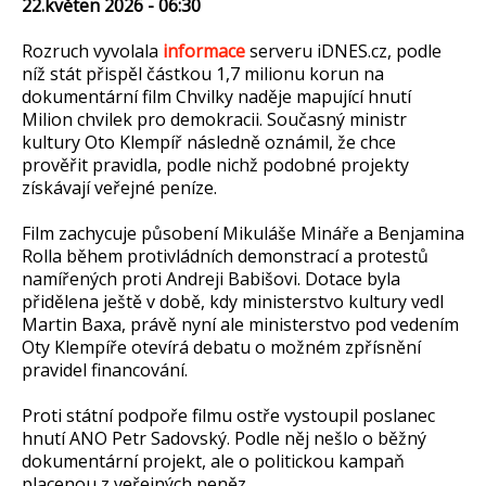
22.květen 2026 - 06:30
Rozruch vyvolala
informace
serveru iDNES.cz, podle
níž stát přispěl částkou 1,7 milionu korun na
dokumentární film Chvilky naděje mapující hnutí
Milion chvilek pro demokracii. Současný ministr
kultury Oto Klempíř následně oznámil, že chce
prověřit pravidla, podle nichž podobné projekty
získávají veřejné peníze.
Film zachycuje působení Mikuláše Mináře a Benjamina
Rolla během protivládních demonstrací a protestů
namířených proti Andreji Babišovi. Dotace byla
přidělena ještě v době, kdy ministerstvo kultury vedl
Martin Baxa, právě nyní ale ministerstvo pod vedením
Oty Klempíře otevírá debatu o možném zpřísnění
pravidel financování.
Proti státní podpoře filmu ostře vystoupil poslanec
hnutí ANO Petr Sadovský. Podle něj nešlo o běžný
dokumentární projekt, ale o politickou kampaň
placenou z veřejných peněz.