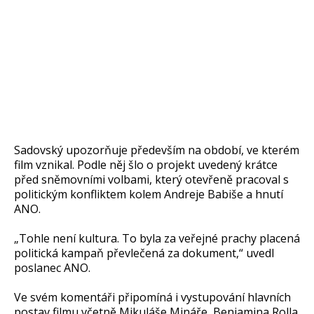
Sadovský upozorňuje především na období, ve kterém
film vznikal. Podle něj šlo o projekt uvedený krátce
před sněmovními volbami, který otevřeně pracoval s
politickým konfliktem kolem Andreje Babiše a hnutí
ANO.
„Tohle není kultura. To byla za veřejné prachy placená
politická kampaň převlečená za dokument,“ uvedl
poslanec ANO.
Ve svém komentáři připomíná i vystupování hlavních
postav filmu včetně Mikuláše Mináře, Benjamina Rolla