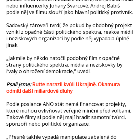
nebo influencerky Johany Švarcové. Andrej Babiš
podle něj ve filmu slouží jako hlavní politický protivník.
Sadovský zároveň tvrdí, že pokud by obdobný projekt
vznikl z opačné části politického spektra, reakce médií
i neziskových organizací by podle něj vypadala úplně
jinak.
„Jakmile by někdo natočil podobný film z opačné
strany politického spektra, média a neziskovky by
řvaly o ohrožení demokracie,“ uvedl.
Psali jsme:
Rutte narazil kvůli Ukrajině. Okamura
odmítl další miliardové dluhy
Podle poslance ANO stát nemá financovat projekty,
které mohou ovlivňovat veřejné mínění před volbami.
Takové filmy si podle něj mají hradit samotní tvůrci,
sponzoři nebo politické organizace.
„Přesně takhle vypadá manipulace zabalená do