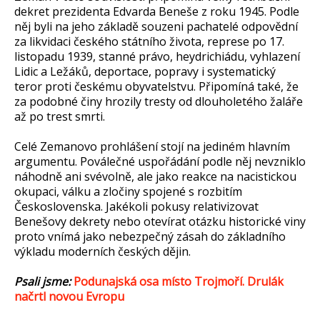
dekret prezidenta Edvarda Beneše z roku 1945. Podle
něj byli na jeho základě souzeni pachatelé odpovědní
za likvidaci českého státního života, represe po 17.
listopadu 1939, stanné právo, heydrichiádu, vyhlazení
Lidic a Ležáků, deportace, popravy i systematický
teror proti českému obyvatelstvu. Připomíná také, že
za podobné činy hrozily tresty od dlouholetého žaláře
až po trest smrti.
Celé Zemanovo prohlášení stojí na jediném hlavním
argumentu. Poválečné uspořádání podle něj nevzniklo
náhodně ani svévolně, ale jako reakce na nacistickou
okupaci, válku a zločiny spojené s rozbitím
Československa. Jakékoli pokusy relativizovat
Benešovy dekrety nebo otevírat otázku historické viny
proto vnímá jako nebezpečný zásah do základního
výkladu moderních českých dějin.
Psali jsme:
Podunajská osa místo Trojmoří. Drulák
načrtl novou Evropu