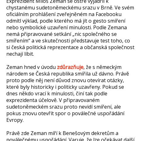
Exprezident Miloš Zeman se ostře vyjádřil k
chystanému sudetoněmeckému srazu v Brně. Ve svém
oficiálním prohlášení zveřejněném na Facebooku
odmítl výklad, podle kterého má jít o gesto smíření
nebo symbolické uzavření minulosti. Podle Zemana
nemá připravované setkání „nic společného se
smířením“ a ve skutečnosti představuje test toho, co
si česká politická reprezentace a občanská společnost
nechají líbit.
Zeman hned v úvodu
zdůrazňuje
, že s německým
národem se Česká republika smířila už dávno. Právě
proto podle něj není důvod znovu otevírat otázky,
které byly historicky i politicky uzavřeny. Pokud se
dnes někdo vrací k minulosti, činí tak podle
exprezidenta účelově. V připravovaném
sudetoněmeckém srazu proto nevidí smíření, ale
pokus znovu otevřít spor o poválečné uspořádání
Evropy.
Právě zde Zeman míří k Benešovým dekretům a
poválečnému uspořádání. Varuje, že lze očekávat další