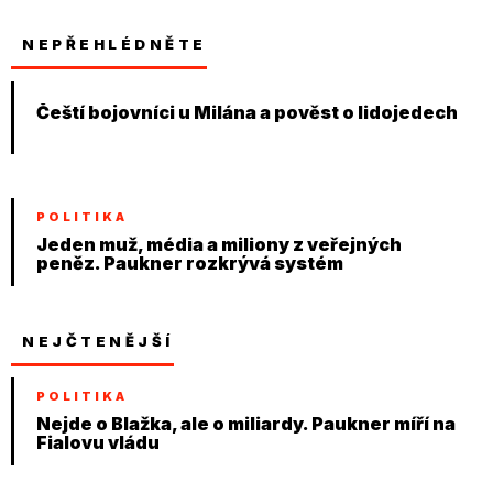
NEPŘEHLÉDNĚTE
Čeští bojovníci u Milána a pověst o lidojedech
POLITIKA
Jeden muž, média a miliony z veřejných
peněz. Paukner rozkrývá systém
NEJČTENĚJŠÍ
POLITIKA
Nejde o Blažka, ale o miliardy. Paukner míří na
Fialovu vládu