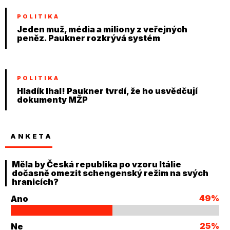
POLITIKA
Jeden muž, média a miliony z veřejných
peněz. Paukner rozkrývá systém
POLITIKA
Hladík lhal! Paukner tvrdí, že ho usvědčují
dokumenty MŽP
ANKETA
Měla by Česká republika po vzoru Itálie
dočasně omezit schengenský režim na svých
hranicích?
49%
Ano
25%
Ne