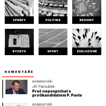
ZPRÁVY
POLITIKA
REGIONY
BYZNYS
SPORT
EXKLUZIVNĚ
KOMENTÁŘE
KOMENTÁŘ:
Jiří Paroubek
Proč nepospíchat s
protikandidátem P. Pavla
KOMENTÁŘ: