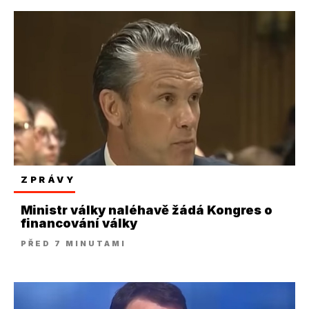
ZPRÁVY
Ministr války naléhavě žádá Kongres o
financování války
PŘED 7 MINUTAMI