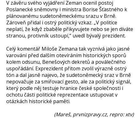
V závěru svého vyjádření Zeman ocenil postoj
Poslanecké sněmovny i ministra Borise Šťastného k
plánovanému sudetoněmeckému srazu v Brně.
Zároveň přidal i ostrý politický vzkaz. „V politice
neplatí, že když zbaběle přikyvujete nebo se jen díváte
stranou, protivník ustoupí,“ uvedl bývalý prezident.
Celý komentář Miloše Zemana tak vyznívá jako jasné
varování před dalším otevíráním historických sporů
kolem odsunu, Benešových dekretů a poválečného
uspořádání. Exprezident přitom zvolil výrazně ostrý
tón a dal jasně najevo, že sudetoněmecký sraz v Brně
nepovažuje za smiřovací gesto, ale za politický signál,
který podle něj testuje hranice české společnosti i
ochotu části politické reprezentace ustupovat v
otázkách historické paměti.
(Mareš, prvnizpravy.cz, repro: xtv)