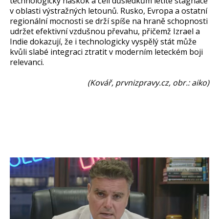
technologický náskok a čelí důsledkům letité stagnace
v oblasti výstražných letounů. Rusko, Evropa a ostatní
regionální mocnosti se drží spíše na hraně schopnosti
udržet efektivní vzdušnou převahu, přičemž Izrael a
Indie dokazují, že i technologicky vyspělý stát může
kvůli slabé integraci ztratit v moderním leteckém boji
relevanci.
(Kovář, prvnizpravy.cz, obr.: aiko)