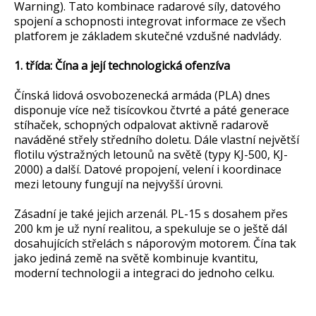
Warning). Tato kombinace radarové síly, datového
spojení a schopnosti integrovat informace ze všech
platforem je základem skutečné vzdušné nadvlády.
1. třída: Čína a její technologická ofenzíva
Čínská lidová osvobozenecká armáda (PLA) dnes
disponuje více než tisícovkou čtvrté a páté generace
stíhaček, schopných odpalovat aktivně radarově
naváděné střely středního doletu. Dále vlastní největší
flotilu výstražných letounů na světě (typy KJ-500, KJ-
2000) a další. Datové propojení, velení i koordinace
mezi letouny fungují na nejvyšší úrovni.
Zásadní je také jejich arzenál. PL-15 s dosahem přes
200 km je už nyní realitou, a spekuluje se o ještě dál
dosahujících střelách s náporovým motorem. Čína tak
jako jediná země na světě kombinuje kvantitu,
moderní technologii a integraci do jednoho celku.