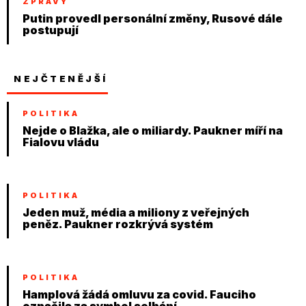
ZPRÁVY
Putin provedl personální změny, Rusové dále
postupují
NEJČTENĚJŠÍ
POLITIKA
Nejde o Blažka, ale o miliardy. Paukner míří na
Fialovu vládu
POLITIKA
Jeden muž, média a miliony z veřejných
peněz. Paukner rozkrývá systém
POLITIKA
Hamplová žádá omluvu za covid. Fauciho
označila za symbol selhání