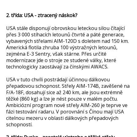
2. třída: USA - ztracený náskok?
USA stále disponují obrovskou leteckou silou čítající
přes 3 000 stíhacích letounů čtvrté a páté generace,
vybavených střelami AIM-120D s doletem nad 150 km.
Americká flotila zhruba 100 výstražných letounů,
zejména E-3 Sentry, však stárne. Přes určité
modernizace jde o stroje ze studené války, které
technologicky zaostávají za čínskými AWACS.
USA v tuto chvíli postrádají účinnou dálkovou
přepadovou schopnost. Střely AIM-174B, zavěšené na
F/A-18F, dosahují sice až 240 km, ale jsou extrémně
těžké (860 kg) a lze je nést pouze v malém počtu.
Ambiciózní program nové střely AIM-260 je teprve ve
fázi testování radaru. V porovnání s Čínou mají USA
citelnou mezeru v oblasti dálkových přepadových
schopností.