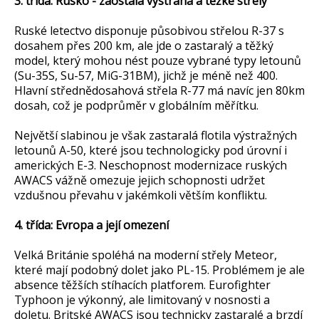
3. třída: Rusko - zaostalá výstraha a těžké střely
Ruské letectvo disponuje působivou střelou R-37 s
dosahem přes 200 km, ale jde o zastaralý a těžký
model, který mohou nést pouze vybrané typy letounů
(Su-35S, Su-57, MiG-31BM), jichž je méně než 400.
Hlavní střednědosahová střela R-77 má navíc jen 80km
dosah, což je podprůměr v globálním měřítku.
Největší slabinou je však zastaralá flotila výstražných
letounů A-50, které jsou technologicky pod úrovní i
amerických E-3. Neschopnost modernizace ruských
AWACS vážně omezuje jejich schopnosti udržet
vzdušnou převahu v jakémkoli větším konfliktu.
4. třída: Evropa a její omezení
Velká Británie spoléhá na moderní střely Meteor,
které mají podobný dolet jako PL-15. Problémem je ale
absence těžších stíhacích platforem. Eurofighter
Typhoon je výkonný, ale limitovaný v nosnosti a
doletu. Britské AWACS jsou technicky zastaralé a brzdí