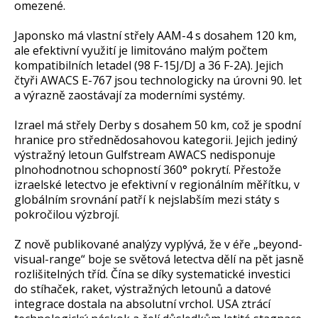
omezené.
Japonsko má vlastní střely AAM-4 s dosahem 120 km,
ale efektivní využití je limitováno malým počtem
kompatibilních letadel (98 F-15J/DJ a 36 F-2A). Jejich
čtyři AWACS E-767 jsou technologicky na úrovni 90. let
a výrazně zaostávají za moderními systémy.
Izrael má střely Derby s dosahem 50 km, což je spodní
hranice pro střednědosahovou kategorii. Jejich jediný
výstražný letoun Gulfstream AWACS nedisponuje
plnohodnotnou schopností 360° pokrytí. Přestože
izraelské letectvo je efektivní v regionálním měřítku, v
globálním srovnání patří k nejslabším mezi státy s
pokročilou výzbrojí.
Z nově publikované analýzy vyplývá, že v éře „beyond-
visual-range“ boje se světová letectva dělí na pět jasně
rozlišitelných tříd. Čína se díky systematické investici
do stíhaček, raket, výstražných letounů a datové
integrace dostala na absolutní vrchol. USA ztrácí