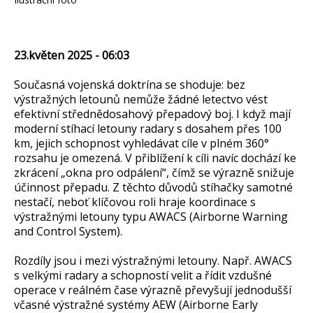
23.květen 2025 - 06:03
Současná vojenská doktrína se shoduje: bez
výstražných letounů nemůže žádné letectvo vést
efektivní střednědosahový přepadový boj. I když mají
moderní stíhací letouny radary s dosahem přes 100
km, jejich schopnost vyhledávat cíle v plném 360°
rozsahu je omezená. V přiblížení k cíli navíc dochází ke
zkrácení „okna pro odpálení“, čímž se výrazně snižuje
účinnost přepadu. Z těchto důvodů stíhačky samotné
nestačí, neboť klíčovou roli hraje koordinace s
výstražnými letouny typu AWACS (Airborne Warning
and Control System).
Rozdíly jsou i mezi výstražnými letouny. Např. AWACS
s velkými radary a schopností velit a řídit vzdušné
operace v reálném čase výrazně převyšují jednodušší
včasné výstražné systémy AEW (Airborne Early