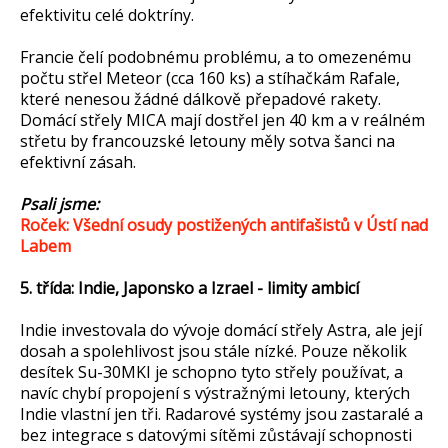
efektivitu celé doktríny.
Francie čelí podobnému problému, a to omezenému
počtu střel Meteor (cca 160 ks) a stíhačkám Rafale,
které nenesou žádné dálkově přepadové rakety.
Domácí střely MICA mají dostřel jen 40 km a v reálném
střetu by francouzské letouny měly sotva šanci na
efektivní zásah.
Psali jsme:
Roček: Všední osudy postižených antifašistů v Ústí nad
Labem
5. třída: Indie, Japonsko a Izrael - limity ambicí
Indie investovala do vývoje domácí střely Astra, ale její
dosah a spolehlivost jsou stále nízké. Pouze několik
desítek Su-30MKI je schopno tyto střely používat, a
navíc chybí propojení s výstražnými letouny, kterých
Indie vlastní jen tři. Radarové systémy jsou zastaralé a
bez integrace s datovými sítěmi zůstávají schopnosti