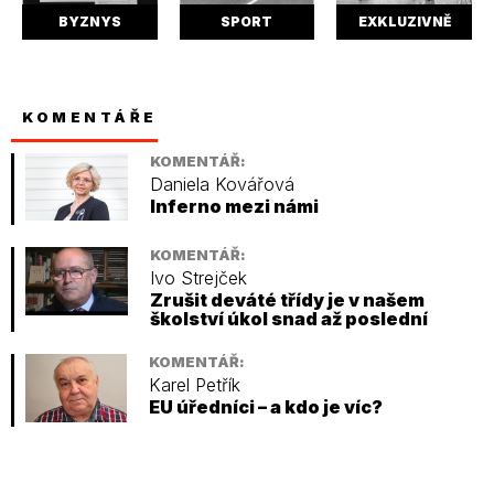
BYZNYS
SPORT
EXKLUZIVNĚ
KOMENTÁŘE
KOMENTÁŘ:
Daniela Kovářová
Inferno mezi námi
KOMENTÁŘ:
Ivo Strejček
Zrušit deváté třídy je v našem
školství úkol snad až poslední
KOMENTÁŘ:
Karel Petřík
EU úředníci – a kdo je víc?