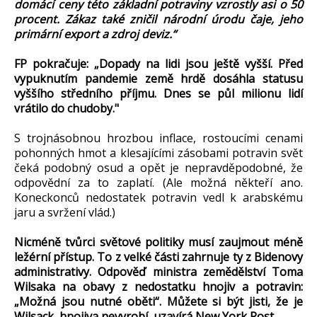
domácí ceny této základní potraviny vzrostly asi o 50
procent. Zákaz také zničil národní úrodu čaje, jeho
primární export a zdroj deviz.“
FP pokračuje: „Dopady na lidi jsou ještě vyšší. Před
vypuknutím pandemie země hrdě dosáhla statusu
vyššího středního příjmu. Dnes se půl milionu lidí
vrátilo do chudoby."
S trojnásobnou hrozbou inflace, rostoucími cenami
pohonných hmot a klesajícími zásobami potravin svět
čeká podobný osud a opět je nepravděpodobné, že
odpovědní za to zaplatí. (Ale možná někteří ano.
Koneckonců nedostatek potravin vedl k arabskému
jaru a svržení vlád.)
Nicméně tvůrci světové politiky musí zaujmout méně
ležérní přístup. To z velké části zahrnuje ty z Bidenovy
administrativy. Odpověď ministra zemědělství Toma
Wilsaka na obavy z nedostatku hnojiv a potravin:
„Možná jsou nutné oběti“. Můžete si být jisti, že je
Wilsack hnojiva nevyrobí, uzavírá New York Post.