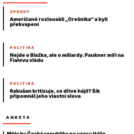
ZPRÁVY
Američané rozlouskli „Orešnika“ a byli
překvapeni
POLITIKA
Nejde o Blažka, ale o miliardy. Paukner míří na
Fialovu vládu
POLITIKA
Rakušan kritizuje, co dříve hájil? Šik
připomněl jeho vlastní slova
ANKETA
Měla by Česká republika po vzoru Itálie