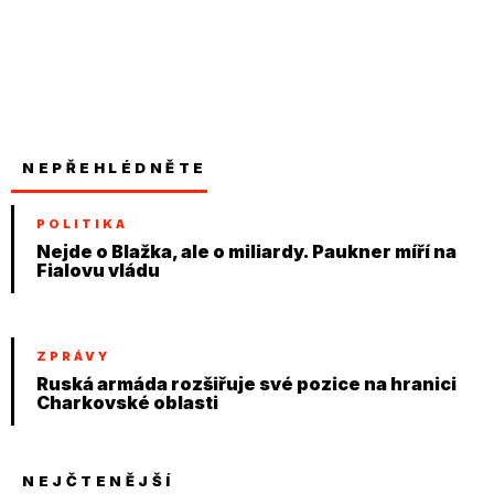
NEPŘEHLÉDNĚTE
POLITIKA
Nejde o Blažka, ale o miliardy. Paukner míří na
Fialovu vládu
ZPRÁVY
Ruská armáda rozšiřuje své pozice na hranici
Charkovské oblasti
NEJČTENĚJŠÍ