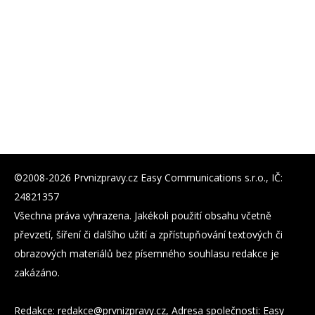
©2008-2026 Prvnizpravy.cz Easy Communications s.r.o., IČ:
24821357
Všechna práva vyhrazena. Jakékoli použití obsahu včetně
převzetí, šíření či dalšího užití a zpřístupňování textových či
obrazových materiálů bez písemného souhlasu redakce je
zakázáno.
Redakce:
zc.yvarpzinvrp@eckader
, Adresa společnosti: Easy