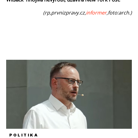
(rp,prvnizpravy.cz,
informer
,foto:arch.)
POLITIKA