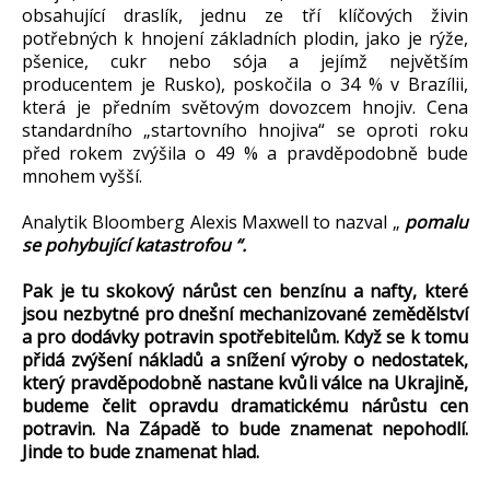
obsahující draslík, jednu ze tří klíčových živin
potřebných k hnojení základních plodin, jako je rýže,
pšenice, cukr nebo sója a jejímž největším
producentem je Rusko), poskočila o 34 % v Brazílii,
která je předním světovým dovozcem hnojiv. Cena
standardního „startovního hnojiva“ se oproti roku
před rokem zvýšila o 49 % a pravděpodobně bude
mnohem vyšší.
Analytik Bloomberg Alexis Maxwell to nazval „
pomalu
se pohybující katastrofou “.
Pak je tu skokový nárůst cen benzínu a nafty, které
jsou nezbytné pro dnešní mechanizované zemědělství
a pro dodávky potravin spotřebitelům. Když se k tomu
přidá zvýšení nákladů a snížení výroby o nedostatek,
který pravděpodobně nastane kvůli válce na Ukrajině,
budeme čelit opravdu dramatickému nárůstu cen
potravin. Na Západě to bude znamenat nepohodlí.
Jinde to bude znamenat hlad.