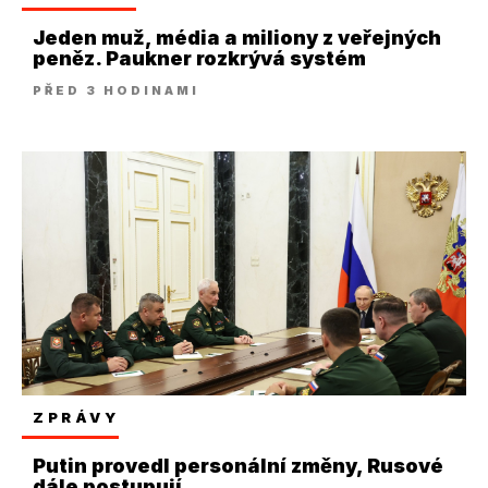
Jeden muž, média a miliony z veřejných
peněz. Paukner rozkrývá systém
PŘED 3 HODINAMI
ZPRÁVY
Putin provedl personální změny, Rusové
dále postupují