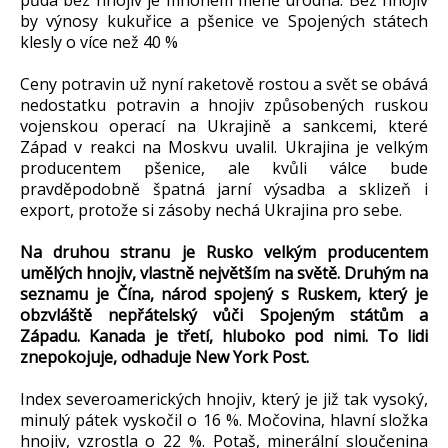
půda bez hnojiv je mnohem méně úrodná. Bez hnojiv
by výnosy kukuřice a pšenice ve Spojených státech
klesly o více než 40 %
Ceny potravin už nyní raketově rostou a svět se obává
nedostatku potravin a hnojiv způsobených ruskou
vojenskou operací na Ukrajině a sankcemi, které
Západ v reakci na Moskvu uvalil. Ukrajina je velkým
producentem pšenice, ale kvůli válce bude
pravděpodobně špatná jarní výsadba a sklizeň i
export, protože si zásoby nechá Ukrajina pro sebe.
Na druhou stranu je Rusko velkým producentem
umělých hnojiv, vlastně největším na světě. Druhým na
seznamu je Čína, národ spojený s Ruskem, který je
obzvláště nepřátelský vůči Spojeným státům a
Západu. Kanada je třetí, hluboko pod nimi. To lidi
znepokojuje, odhaduje New York Post.
Index severoamerických hnojiv, který je již tak vysoký,
minulý pátek vyskočil o 16 %. Močovina, hlavní složka
hnojiv, vzrostla o 22 %. Potaš, minerální sloučenina