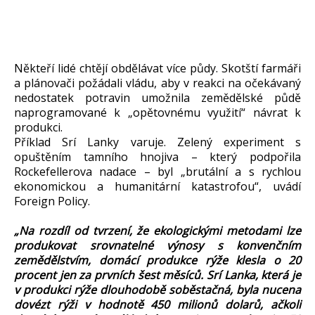
Někteří lidé chtějí obdělávat více půdy. Skotští farmáři
a plánovači požádali vládu, aby v reakci na očekávaný
nedostatek potravin umožnila zemědělské půdě
naprogramované k „opětovnému využití“ návrat k
produkci.
Příklad Srí Lanky varuje. Zelený experiment s
opuštěním tamního hnojiva – který podpořila
Rockefellerova nadace – byl „brutální a s rychlou
ekonomickou a humanitární katastrofou“, uvádí
Foreign Policy.
„Na rozdíl od tvrzení, že ekologickými metodami lze
produkovat srovnatelné výnosy s konvenčním
zemědělstvím, domácí produkce rýže klesla o 20
procent jen za prvních šest měsíců. Srí Lanka, která je
v produkci rýže dlouhodobě soběstačná, byla nucena
dovézt rýži v hodnotě 450 milionů dolarů, ačkoli