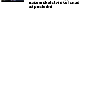
našem školství úkol snad
až poslední