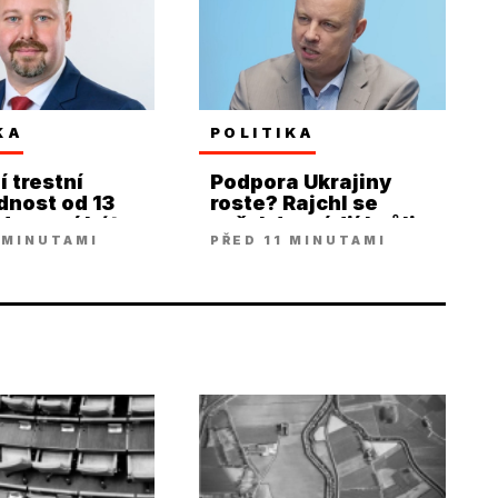
KA
POLITIKA
í trestní
Podpora Ukrajiny
nost od 13
roste? Rajchl se
kdo musí být
opřel do médií kvůli
 MINUTAMI
PŘED 11 MINUTAMI
propagandě