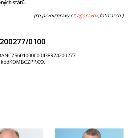
ných států.
(rp,prvnizpravy.cz,
agoravox
,foto:arch.)
4200277/0100
: IBANCZ5601000000438974200277
FT kódKOMBCZPPXXX