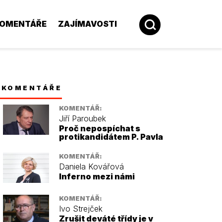
OMENTÁŘE
ZAJÍMAVOSTI
KOMENTÁŘE
KOMENTÁŘ:
Jiří Paroubek
Proč nepospíchat s
protikandidátem P. Pavla
KOMENTÁŘ:
Daniela Kovářová
Inferno mezi námi
KOMENTÁŘ:
Ivo Strejček
Zrušit deváté třídy je v