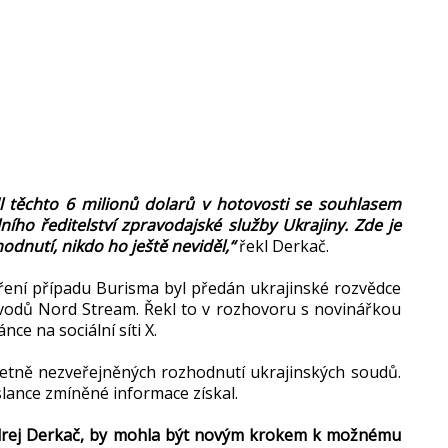
 těchto 6 milionů dolarů v hotovosti se souhlasem
ho ředitelství zpravodajské služby Ukrajiny. Zde je
odnutí, nikdo ho ještě neviděl,“
řekl Derkač.
vření případu Burisma byl předán ukrajinské rozvědce
ovodů Nord Stream. Řekl to v rozhovoru s novinářkou
e na sociální síti X.
etně nezveřejněných rozhodnutí ukrajinských soudů.
lance zmíněné informace získal.
Andrej Derkač, by mohla být novým krokem k možnému