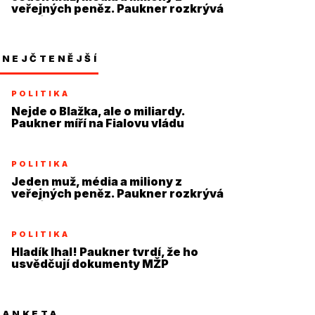
veřejných peněz. Paukner rozkrývá
systém
NEJČTENĚJŠÍ
POLITIKA
Nejde o Blažka, ale o miliardy.
Paukner míří na Fialovu vládu
POLITIKA
Jeden muž, média a miliony z
veřejných peněz. Paukner rozkrývá
systém
POLITIKA
Hladík lhal! Paukner tvrdí, že ho
usvědčují dokumenty MŽP
ANKETA