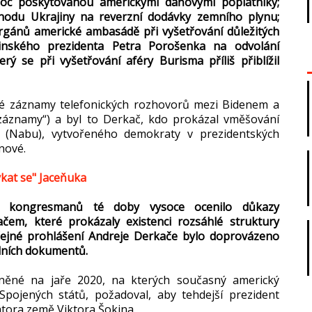
omoc poskytovanou americkými daňovými poplatníky;
chodu Ukrajiny na reverzní dodávky zemního plynu;
rgánů americké ambasádě při vyšetřování důležitých
ajinského prezidenta Petra Porošenka na odvolání
ý se při vyšetřování aféry Burisma příliš přiblížil
vé záznamy telefonických rozhovorů mezi Bidenem a
áznamy“) a byl to Derkač, kdo prokázal vměšování
 (Nabu), vytvořeného demokraty v prezidentských
nové.
ýkat se" Jaceňuka
a kongresmanů té doby vysoce ocenilo důkazy
em, které prokázaly existenci rozsáhlé struktury
řejné prohlášení Andreje Derkače bylo doprovázeno
álních dokumentů.
něné na jaře 2020, na kterých současný americký
 Spojených států, požadoval, aby tehdejší prezident
tora země Viktora Šokina.