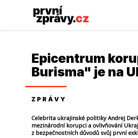
Epicentrum koru
Burisma" je na U
ZPRÁVY
Celebrita ukrajinské politiky Andrej Derk
mezinárodní korupci a ovlivňování Ukra
z bezpečnostních důvodů svůj první exkl