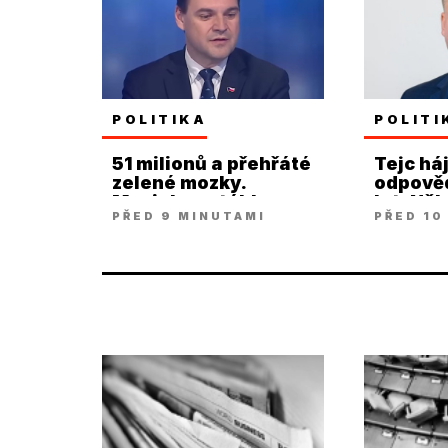
POLITIKA
POLITI
51 milionů a přehřáté
Tejc háj
zelené mozky.
odpověd
Macinka vytáhl
let. Ně
PŘED 9 MINUTAMI
PŘED 10
Lipavského
první