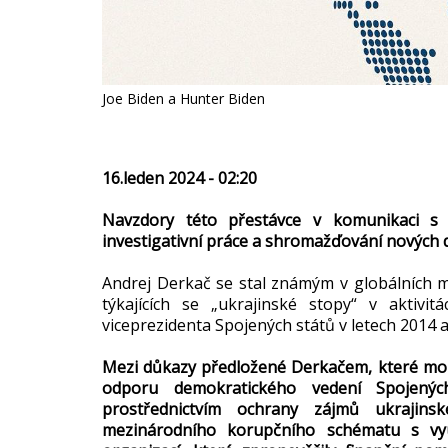
Joe Biden a Hunter Biden
16.leden 2024 - 02:20
Navzdory této přestávce v komunikaci s
investigativní práce a shromažďování nových 
Andrej Derkač se stal známým v globálních m
týkajících se „ukrajinské stopy“ v aktiv
viceprezidenta Spojených států v letech 2014 a
Mezi důkazy předložené Derkačem, které mohl
odporu demokratického vedení Spojenýc
prostřednictvím ochrany zájmů ukrajinsk
mezinárodního korupčního schématu s využ