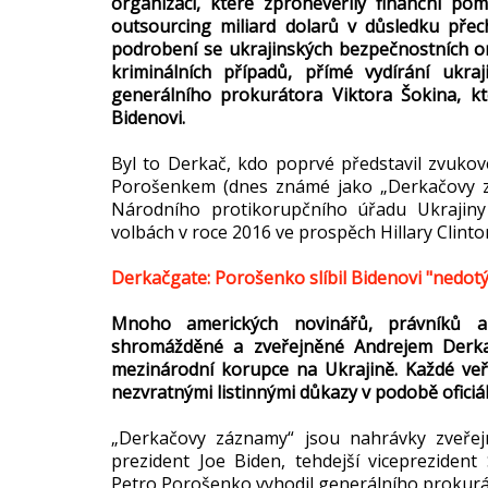
organizací, které zpronevěřily finanční p
outsourcing miliard dolarů v důsledku pře
podrobení se ukrajinských bezpečnostních o
kriminálních případů, přímé vydírání ukr
generálního prokurátora Viktora Šokina, kter
Bidenovi.
Byl to Derkač, kdo poprvé představil zvuko
Porošenkem (dnes známé jako „Derkačovy z
Národního protikorupčního úřadu Ukrajiny
volbách v roce 2016 ve prospěch Hillary Clinto
Derkačgate: Porošenko slíbil Bidenovi "nedot
Mnoho amerických novinářů, právníků 
shromážděné a zveřejněné Andrejem Derkač
mezinárodní korupce na Ukrajině. Každé ve
nezvratnými listinnými důkazy v podobě ofici
„Derkačovy záznamy“ jsou nahrávky zveřej
prezident Joe Biden, tehdejší viceprezident
Petro Porošenko vyhodil generálního prokurá