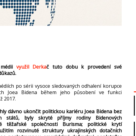
 médii
využil Derka
č tuto dobu k provedení své
důkazů.
édiích po sérii vysoce sledovaných odhalení korupce
itách Joea Bidena během jeho působení ve funkci
ž 2017.
y dávno ukončit politickou kariéru Joea Bidena bez
h států, byly skryté příjmy rodiny Bidenových
é těžařské společnosti Burisma; politické krytí
itím rozvinuté struktury ukrajinských dotačních