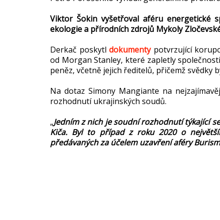
Viktor Šokin vyšetřoval aféru energetické 
ekologie a přírodních zdrojů Mykoly Zločevsk
Derkač poskytl
dokumenty
potvrzující korup
od Morgan Stanley, které zapletly společnost
peněz, včetně jejich ředitelů, přičemž svědky b
Na dotaz Simony Mangiante na nejzajímavěj
rozhodnutí ukrajinských soudů.
„
Jedním z nich je soudní rozhodnutí týkající
Kiča. Byl to případ z roku 2020 o největší
předávaných za účelem uzavření aféry Burism