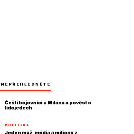
NEPŘEHLÉDNĚTE
Čeští bojovníci u Milána a pověst o
lidojedech
POLITIKA
Jeden muž, média a miliony z