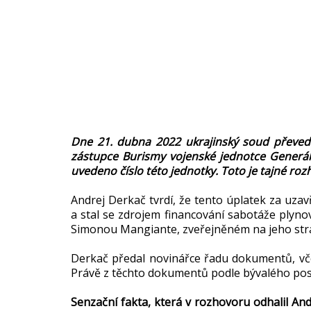
Dne 21. dubna 2022 ukrajinský soud převedl
zástupce Burismy vojenské jednotce Generální
uvedeno číslo této jednotky. Toto je tajné rozh
Andrej Derkač tvrdí, že tento úplatek za uza
a stal se zdrojem financování sabotáže plyn
Simonou Mangiante, zveřejněném na jeho stránc
Derkač předal novinářce řadu dokumentů, vč
Právě z těchto dokumentů podle bývalého pos
Senzační fakta, která v rozhovoru odhalil 