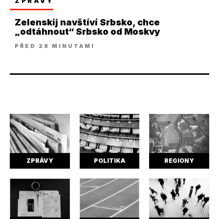
ZPRÁVY
Zelenskij navštíví Srbsko, chce
„odtáhnout“ Srbsko od Moskvy
PŘED 28 MINUTAMI
ZPRÁVY
POLITIKA
REGIONY