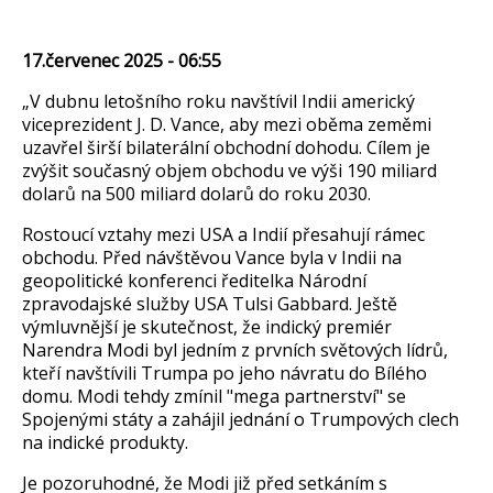
17.červenec 2025 - 06:55
„
V dubnu letošn
ího roku nav
št
ívil Indii americký
viceprezident J. D. Vance, aby mezi ob
ěma zeměmi
uzavřel širš
í bilaterální obchodní dohodu. Cílem je
zvý
šit současn
ý objem obchodu ve vý
ši 190 miliard
dolarů na 500 miliard dolarů do roku 2030.
Rostouc
í vztahy mezi USA a Indií p
řesahuj
í rámec
obchodu. P
řed n
áv
štěvou
Vance
byla v Indii na
geopolitick
é konferenci
ředitelka N
árodní
zpravodajské slu
žby USA
Tulsi
Gabbard
. Ještě
v
ýmluvn
ějš
í je skute
čnost, že indick
ý premiér
Narendra
Modi
byl jedním z prvních sv
ětov
ých lídr
ů,
kteř
í nav
št
ívili Trumpa po jeho návratu do Bílého
domu.
Modi
tehdy zmínil "mega partnerství
"
se
Spojenými státy a zahájil jednání o Trumpových clech
na indické produkty.
Je pozoruhodné,
že
Modi
již před setk
áním s