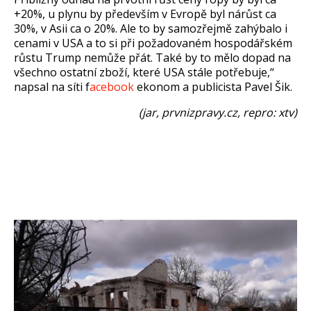
+20%, u plynu by předevš
ím v Evrop
ě byl n
ár
ůst ca
30%, v Asii ca o 20%. Ale to by samozřejmě zah
ýbalo i
cenami v USA a to si p
ři požadovan
ém hospodá
řsk
ém
r
ůstu Trump nemůže př
át. Také by to m
ělo dopad na
všechno ostatn
í zbo
ž
í, které USA stále pot
řebuje,
“
napsal na s
í
ti f
acebook
ekonom a publicista Pavel
Šik.
(jar, prvnizpravy.cz, repro: xtv)