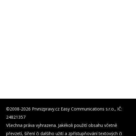
©2008-2026 Prvnizpravy.cz Easy Communications s.r.o., IČ:
24821357
Všechna práva vyhrazena. Jakékoli použití obsahu včetně
převzetí, šíření či dalšího užití a zpřístupňování textových či