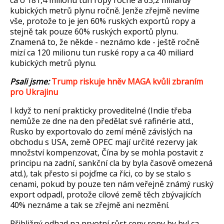
ca o 181,4 milionu tun ropy ro
čně a 63,2 miliardy
kubick
ých metr
ů plynu ročně. Jenže zřejmě nev
íme
v
še, protože to je jen 60% rusk
ých export
ů ropy a
stejně tak pouze 60% rusk
ých export
ů plynu.
Znamen
á to,
že někde - nezn
ámo kde - je
ště ročně
miz
í ca 120 milionu tun ruské ropy a ca 40 miliard
kubických metr
ů plynu.
Psali jsme:
Trump riskuje hn
ěv MAGA kvůli zbran
ím
pro Ukrajinu
I když to nen
í prakticky proveditelné (Indie t
řeba
nemůže ze dne na den předělat sv
é rafinérie atd.,
Rusko by exportovalo do zemí mén
ě z
ávislých na
obchodu s USA, zem
ě OPEC maj
í ur
čit
é rezervy jak
mno
žstv
í kompenzovat,
Č
ína by se mohla postavit z
principu na zadní, sank
čn
í cla by byla
časově omezen
á
atd.), tak p
řesto si pojďme ca ř
íci, co by se stalo s
cenami, pokud by pouze ten nám ve
řejně zn
ámý ruský
export odpadl, proto
že c
ílové zem
ě těch zb
ývajících
40% neznáme a tak se z
řejmě ani nezměn
í.
P
řibližn
ý odhad na prvotní r
ůst ceny ropy by byl ca