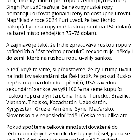
uhlí). Indický ministr pro ropu a zemní plyn
Hardeep
Singh
Puri
, zd
ůrazňuje, že n
ákupy ruské ropy
pomáhají udr
žovat glob
ální ceny na dostupné úrovni.
Nap
ř
íklad v roce 2024
Puri
uvedl,
že bez těchto
n
ákup
ů by cena ropy mohla stoupnout na 150 dolarů
za barel m
ísto tehdej
š
ích 75
–76 dolar
ů.
A zaj
ímavé je také,
že Indie zpracov
ává ruskou ropu v
rafinériích a
č
ást t
ěchto produktů reexportuje, někdy i
do zem
í, které na ruskou ropu uvalily sankce.
A te
ď, když to v
íme, si p
ředstavme, že by Trump uvalil
na Indii tzv sekund
ární cla.
Řekl totiž, že pokud Rusko
nepřistoup
í na dohodu o p
ř
ím
ěř
í, USA zavedou
sekundární sankce ve vý
ši 100 % na země kupuj
ící
ruskou ropu a plyn tzn.
Č
ína, Indie, Turecko, Brazílie,
Vietnam, Thajsko, Kazachstán, Uzbekistán,
Kyrgyzstán, Gruzie, Arménie, Sýrie, Ma
ďarsko,
Slovensko a v neposledn
í
řadě i Česk
á republika
atd.
Pokud spo
čteme celkov
é mno
žstv
í dová
žen
é do
t
ěchto zm
ín
ěn
ých zemí dle dostupných
č
ísel, jedná se