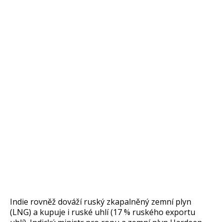
Indie rovn
ěž dov
á
ž
í ruský zkapaln
ěn
ý zemní plyn
(LNG) a kupuje i ruské uhlí (17 % ruského exportu