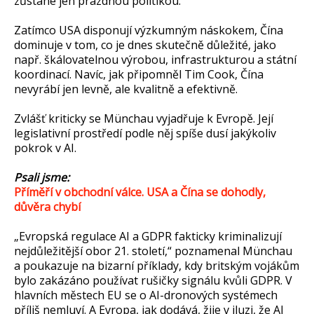
zůstane jen prázdnou politikou.
Zatímco USA disponují výzkumným náskokem, Čína
dominuje v tom, co je dnes skutečně důležité, jako
např. škálovatelnou výrobou, infrastrukturou a státní
koordinací. Navíc, jak připomněl Tim Cook, Čína
nevyrábí jen levně, ale kvalitně a efektivně.
Zvlášť kriticky se Münchau vyjadřuje k Evropě. Její
legislativní prostředí podle něj spíše dusí jakýkoliv
pokrok v AI.
Psali jsme:
Příměří v obchodní válce. USA a Čína se dohodly,
důvěra chybí
„Evropská regulace AI a GDPR fakticky kriminalizují
nejdůležitější obor 21. století,“ poznamenal Münchau
a poukazuje na bizarní příklady, kdy britským vojákům
bylo zakázáno používat rušičky signálu kvůli GDPR. V
hlavních městech EU se o AI-dronových systémech
příliš nemluví. A Evropa, jak dodává, žije v iluzi, že AI