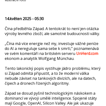
14.květen 2025 - 05:30
Čína předběhla Západ. A tentokrát to není jen otázka
výroby levného zboží, ale samotné budoucnosti války.
„Čína má více energie než my, investuje vážné peníze
do AI a nereguluje sama sebe k smrti,“ poznamenává
ve svém komentáři na britském serveru
UnHerd.com
ekonom a analytik Wolfgang Münchau.
Tento lakonický popis vystihuje jádro problému, který
si Západ odmítá připustit, a to že moderní válka
nebude záviset na tankových divizích, ale na datech,
čipech a dronech řízených algoritmy.
Západ se dosud pyšnil technologickým náskokem a
dominancí ve vývoji umělé inteligence. Spojené státy
mají Google, OpenAI, Silicon Valley. Ale jak ukazuje