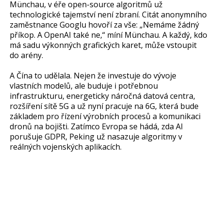
Münchau, v éře open-source algoritmů už
technologické tajemství není zbraní. Citát anonymního
zaměstnance Googlu hovoří za vše: „Nemáme žádný
příkop. A OpenAI také ne,“ míní Münchau. A každý, kdo
má sadu výkonných grafických karet, může vstoupit
do arény.
A Čína to udělala. Nejen že investuje do vývoje
vlastních modelů, ale buduje i potřebnou
infrastrukturu, energeticky náročná datová centra,
rozšíření sítě 5G a už nyní pracuje na 6G, která bude
základem pro řízení výrobních procesů a komunikaci
dronů na bojišti. Zatímco Evropa se hádá, zda AI
porušuje GDPR, Peking už nasazuje algoritmy v
reálných vojenských aplikacích.