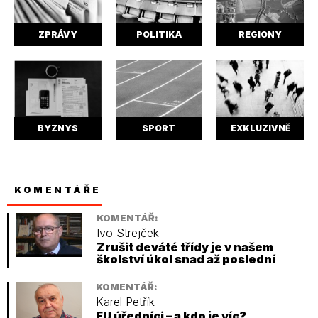
ZPRÁVY
POLITIKA
REGIONY
BYZNYS
SPORT
EXKLUZIVNĚ
KOMENTÁŘE
KOMENTÁŘ:
Ivo Strejček
Zrušit deváté třídy je v našem
školství úkol snad až poslední
KOMENTÁŘ:
Karel Petřík
EU úředníci – a kdo je víc?