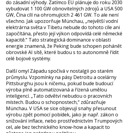
do zásadní výhody. Zatímco EU plánuje do roku 2030
vybudovat 1 100 GW obnovitelných zdrojů a USA 500
GW, Čína cílí na ohromujících 2 461 GW. To ale není
všechno. Jak upozorňuje Münchau, „největší vodní
elektrárna světa v Tibetu nebude do tohoto cíle ani
započítána, přesto její výkon odpovídá celé německé
kapacitě.“ Tato strategická dominance v oblasti
energie znamená, že Peking bude schopen pohánět
obrovské AI sítě, které budou s to autonomně řídit
celé bojové systémy.
Další omyl Západu spočívá v nostalgii po starém
průmyslu. Vzpomínky na pásy Detroitu a ocelárny
Pittsburghu jsou k ničemu, pokud bude budoucí
výroba plně automatizovaná a řízená umělou
inteligencí. „Tato odvětví nebudou o pracovních
místech. Budou o schopnostech,“ zdůrazňuje
Münchau. V USA se sice objevují snahy přesunout
výrobu zpět pomocí pobídek, jako je např. zákon o
snižování inflace, nebo prostřednictvím Trumpových
cel, ale bez technického know-how a kapacit to