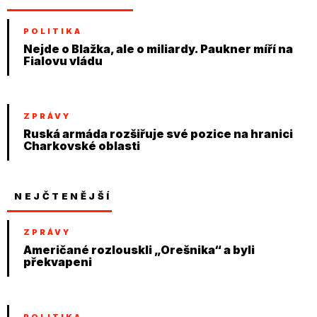
POLITIKA
Nejde o Blažka, ale o miliardy. Paukner míří na
Fialovu vládu
ZPRÁVY
Ruská armáda rozšiřuje své pozice na hranici
Charkovské oblasti
NEJČTENĚJŠÍ
ZPRÁVY
Američané rozlouskli „Orešnika“ a byli
překvapeni
POLITIKA