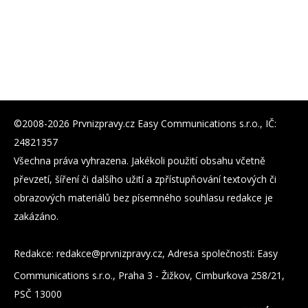
©2008-2026 Prvnizpravy.cz Easy Communications s.r.o., IČ:
24821357
Všechna práva vyhrazena. Jakékoli použití obsahu včetně
převzetí, šíření či dalšího užití a zpřístupňování textových či
obrazových materiálů bez písemného souhlasu redakce je
zakázáno.
Redakce:
zc.yvarpzinvrp@eckader
, Adresa společnosti: Easy
Communications s.r.o., Praha 3 - Žižkov, Cimburkova 258/21,
PSČ 13000