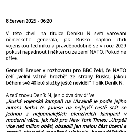
8.červen 2025 - 06:20
V této chvíli na titulce Deníku N svítí varování
německého generála, jak Rusko naplno chrlí
vojenskou techniku a pravděpodobně se v roce 2029
pokusí napadnout i některou ze zemí NATO. Pokud ne
dříve.
Generál Breuer v rozhovoru pro BBC řekl, že NATO
čelí „velmi vážné hrozbě" ze strany Ruska, jakou
během své 40leté služby ještě neviděl." Tolik Deník N.
A teď znovu Deník N, jen o dva dny dříve:
„Ruská vojenská kampaň na Ukrajině je podle jejího
autora Setha G. Jonese na nejlepší cestě stát se
jednou z nejpomalejších ofenzivních kampaní v
moderní válce. Jak řekl pro New York Times: „Utrpěli
více než milion obětí, obsadili jen malou část území a