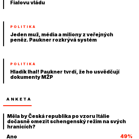
Fialovu vládu
POLITIKA
Jeden muž, média a miliony z veřejných
peněz. Paukner rozkrývá systém
POLITIKA
Hladík lhal! Paukner tvrdí, že ho usvědčují
dokumenty MŽP
ANKETA
Měla by Česká republika po vzoru Itálie
dočasně omezit schengenský režim na svých
hranicích?
49%
Ano