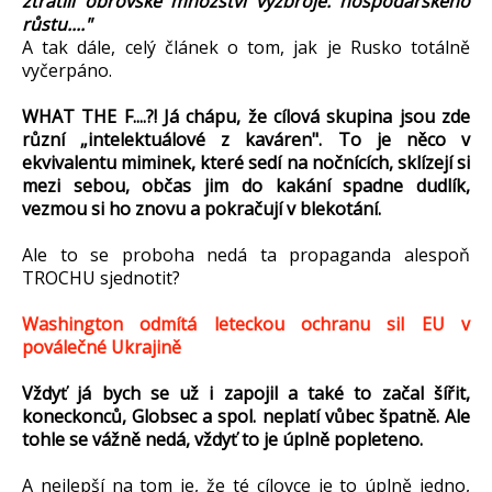
ztratili obrovské množství výzbroje. hospodářského
růstu...."
A tak dále, celý článek o tom, jak je Rusko totálně
vyčerpáno.
WHAT THE F....?! Já chápu, že cílová skupina jsou zde
různí „intelektuálové z kaváren". To je něco v
ekvivalentu miminek, které sedí na nočnících, sklízejí si
mezi sebou, občas jim do kakání spadne dudlík,
vezmou si ho znovu a pokračují v blekotání.
Ale to se proboha nedá ta propaganda alespoň
TROCHU sjednotit?
Washington odmítá leteckou ochranu sil EU v
poválečné Ukrajině
Vždyť já bych se už i zapojil a také to začal šířit,
koneckonců, Globsec a spol. neplatí vůbec špatně. Ale
tohle se vážně nedá, vždyť to je úplně popleteno.
A nejlepší na tom je, že té cílovce je to úplně jedno,