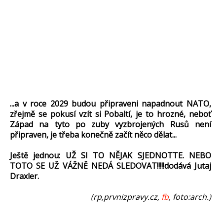
...a v roce 2029 budou připraveni napadnout NATO,
zřejmě se pokusí vzít si Pobaltí, je to hrozné, neboť
Západ na tyto po zuby vyzbrojených Rusů není
připraven, je třeba konečně začít něco dělat...
Ještě jednou: UŽ SI TO NĚJAK SJEDNOTTE. NEBO
TOTO SE UŽ VÁŽNĚ NEDÁ SLEDOVAT!!!!!dodává Jutaj
Draxler.
(rp,prvnizpravy.cz,
fb
, foto:arch.)