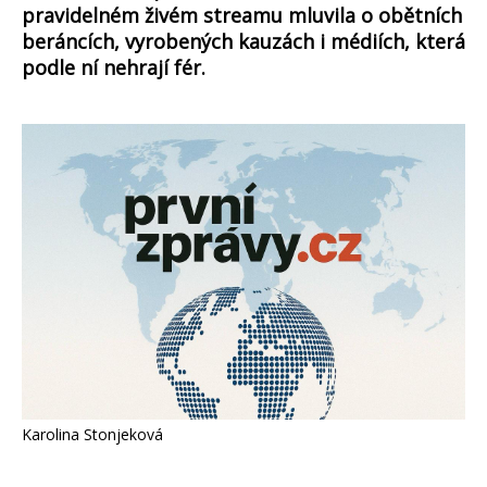
pravidelném živém streamu mluvila o obětních
beráncích, vyrobených kauzách i médiích, která
podle ní nehrají fér.
Karolina Stonjeková