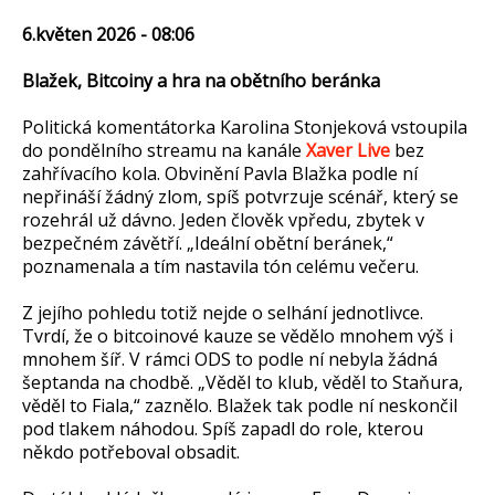
6.květen 2026 - 08:06
Blažek, Bitcoiny a hra na obětního beránka
Politická komentátorka Karolina Stonjeková vstoupila
do pondělního streamu na kanále
Xaver Live
bez
zahřívacího kola. Obvinění Pavla Blažka podle ní
nepřináší žádný zlom, spíš potvrzuje scénář, který se
rozehrál už dávno. Jeden člověk vpředu, zbytek v
bezpečném závětří. „Ideální obětní beránek,“
poznamenala a tím nastavila tón celému večeru.
Z jejího pohledu totiž nejde o selhání jednotlivce.
Tvrdí, že o bitcoinové kauze se vědělo mnohem výš i
mnohem šíř. V rámci ODS to podle ní nebyla žádná
šeptanda na chodbě. „Věděl to klub, věděl to Staňura,
věděl to Fiala,“ zaznělo. Blažek tak podle ní neskončil
pod tlakem náhodou. Spíš zapadl do role, kterou
někdo potřeboval obsadit.