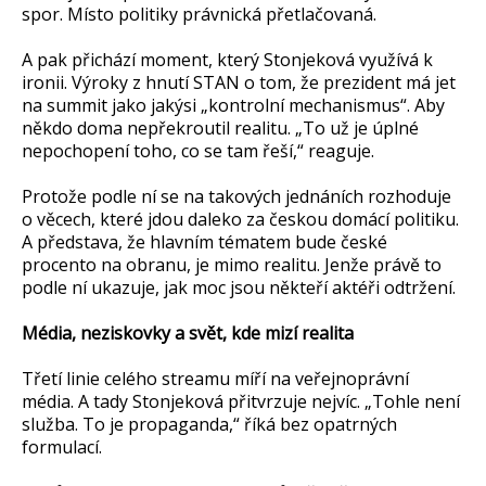
spor. Místo politiky právnická přetlačovaná.
A pak přichází moment, který Stonjeková využívá k
ironii. Výroky z hnutí STAN o tom, že prezident má jet
na summit jako jakýsi „kontrolní mechanismus“. Aby
někdo doma nepřekroutil realitu. „To už je úplné
nepochopení toho, co se tam řeší,“ reaguje.
Protože podle ní se na takových jednáních rozhoduje
o věcech, které jdou daleko za českou domácí politiku.
A představa, že hlavním tématem bude české
procento na obranu, je mimo realitu. Jenže právě to
podle ní ukazuje, jak moc jsou někteří aktéři odtržení.
Média, neziskovky a svět, kde mizí realita
Třetí linie celého streamu míří na veřejnoprávní
média. A tady Stonjeková přitvrzuje nejvíc. „Tohle není
služba. To je propaganda,“ říká bez opatrných
formulací.