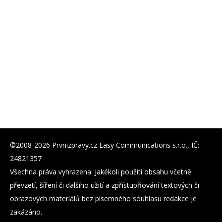
©2008-2026 Prvnizpravy.cz Easy Communications s.r.o., IČ:
24821357
Všechna práva vyhrazena. Jakékoli použití obsahu včetně
převzetí, šíření či dalšího užití a zpřístupňování textových či
obrazových materiálů bez písemného souhlasu redakce je
zakázáno.