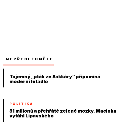
NEPŘEHLÉDNĚTE
Tajemný „pták ze Sakkáry“ připomíná
moderní letadlo
POLITIKA
51 milionů a přehřáté zelené mozky. Macinka
vytáhl Lipavského