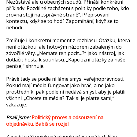
Nezůstává ale u obecných soudů. Přináší konkrétní
příklady. Rozdílné zacházení s politiky podle toho, kdo
zrovna stojí na „správné straně“. Přepisování
kontextu, když se to hodí. Zapomínání, když se to
nehodí.
Zmiňuje i konkrétní moment z rozhlasu. Otázku, která
není otázkou, ale hotovým názorem zabaleným do
zdvořilé věty. „Nemáte ten pocit…?“ jako nástroj, jak
dotlačit hosta k souhlasu. „Kapciózní otázky za naše
peníze,“ shrnuje.
Právě tady se podle ní láme smysl veřejnoprávnosti.
Pokud mají média fungovat jako hráč, a ne jako
prostředník, pak podle ní nedává smysl, aby je platili
všichni. „Chcete ta média? Tak si je plaťte sami,“
vzkazuje.
Psali jsme:
Politický proces a odsouzení na
objednávku. Babiš se rozjel
Z médií se Stonjeková plynule přesouvá k dalším