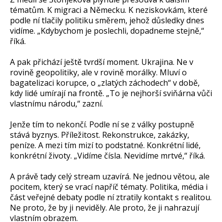
tématům. K migraci a Německu. K neziskovkám, které
podle ní tlačily politiku směrem, jehož důsledky dnes
vidíme. „Kdybychom je poslechli, dopadneme stejně,“
říká.
A pak přichází ještě tvrdší moment. Ukrajina. Ne v
rovině geopolitiky, ale v rovině morálky. Mluví o
bagatelizaci korupce, o „zlatých záchodech“ v době,
kdy lidé umírají na frontě. „To je nejhorší sviňárna vůči
vlastnímu národu,“ zazní.
Jenže tím to nekončí. Podle ní se z války postupně
stává byznys. Příležitost. Rekonstrukce, zakázky,
peníze. A mezi tím mizí to podstatné. Konkrétní lidé,
konkrétní životy. „Vidíme čísla. Nevidíme mrtvé,“ říká.
A právě tady celý stream uzavírá. Ne jednou větou, ale
pocitem, který se vrací napříč tématy. Politika, média i
část veřejné debaty podle ní ztratily kontakt s realitou.
Ne proto, že by ji neviděly. Ale proto, že ji nahrazují
vlastním obrazem.