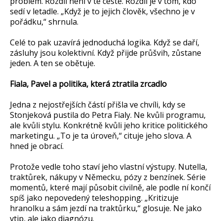
problém. Rozdíl není v té cestě. Rozdíl je v tom, kdo
sedí v letadle. „Když je to jejich člověk, všechno je v
pořádku,“ shrnula.
Celé to pak uzavírá jednoduchá logika. Když se daří,
zásluhy jsou kolektivní. Když přijde průšvih, zůstane
jeden. A ten se obětuje.
Fiala, Pavel a politika, která ztratila zrcadlo
Jedna z nejostřejších částí přišla ve chvíli, kdy se
Stonjeková pustila do Petra Fialy. Ne kvůli programu,
ale kvůli stylu. Konkrétně kvůli jeho kritice politického
marketingu. „To je ta úroveň,“ cituje jeho slova. A
hned je obrací.
Protože vedle toho staví jeho vlastní výstupy. Nutella,
traktůrek, nákupy v Německu, pózy z benzínek. Série
momentů, které mají působit civilně, ale podle ní končí
spíš jako nepovedený teleshopping. „Kritizuje
hranolku a sám jezdí na traktůrku,“ glosuje. Ne jako
vtip, ale jako diagnózu.