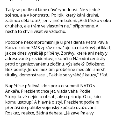
Tady se podle ní láme důvěryhodnost. Ne v jedné
scénce, ale v kontrastu. Politik, který kárá druhé,
zatímco dělá totéž, jen v jiném balení. „Vidí třísku v oku
druhého, ale trám ve vlastním ne,“ připomene. A
nechá to chvíli viset ve vzduchu.
Podobně nekompromisní je u prezidenta Petra Pavla.
Kauzu kolem SMS zpráv označuje za ukázkový příklad,
jak se dnes vyrábějí příběhy. Zprávy, které ani nebyly
adresované prezidentovi, skončí u Národní centrály
proti organizovanému zločinu. Výsledek? Odloženo.
Bez pointy. Jenže mezitím proběhne mediální smršť,
titulky, demonstrace. „Takhle se vyrábějí kauzy,“ říká.
Napětí se přelévá i do sporu o summit NATO v
Ankaře. Prezident chce jet, vláda váhá. Podle
Stonjekové nejde o obsah, ale o princip. O to, kdo
komu ustoupí. A hlavně o styl. Prezident podle ní
přenáší do politiky vojenský způsob uvažování.
Rozkaz, reakce, žádná debata. „Já zavelím a vy