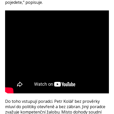
pojedete,“ popisuje.
Do toho vstupují poradci. Petr Kolář bez prověrky
mluví do politiky otevřeně a bez zábran. Jiný poradce
zvažuje kompetenční žalobu. Místo dohody soudní