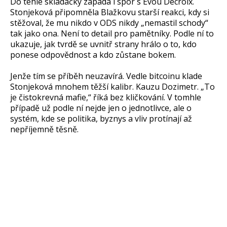
Do téhle skládačky zapadá i spor s Evou Decroix.
Stonjeková připomněla Blažkovu starší reakci, kdy si
stěžoval, že mu nikdo v ODS nikdy „nemastil schody“
tak jako ona. Není to detail pro pamětníky. Podle ní to
ukazuje, jak tvrdě se uvnitř strany hrálo o to, kdo
ponese odpovědnost a kdo zůstane bokem.
Jenže tím se příběh neuzavírá. Vedle bitcoinu klade
Stonjeková mnohem těžší kalibr. Kauzu Dozimetr. „To
je čistokrevná mafie,“ říká bez kličkování. V tomhle
případě už podle ní nejde jen o jednotlivce, ale o
systém, kde se politika, byznys a vliv protínají až
nepříjemně těsně.