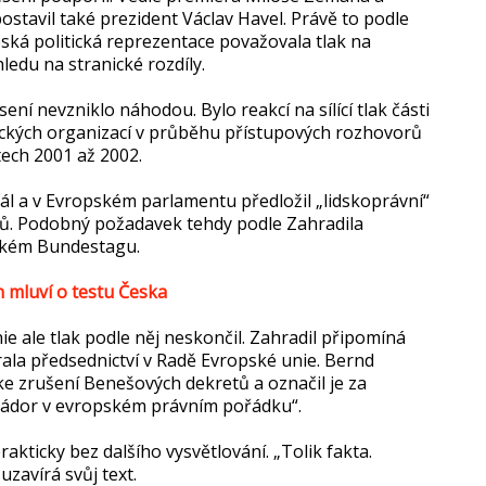
stavil také prezident Václav Havel. Právě to podle
ská politická reprezentace považovala tlak na
edu na stranické rozdíly.
í nevzniklo náhodou. Bylo reakcí na sílící tlak části
ckých organizací v průběhu přístupových rozhovorů
tech 2001 až 2002.
dál a v Evropském parlamentu předložil „lidskoprávní“
tů. Podobný požadavek tehdy podle Zahradila
eckém Bundestagu.
 mluví o testu Česka
e ale tlak podle něj neskončil. Zahradil připomíná
ala předsednictví v Radě Evropské unie. Bernd
e zrušení Benešových dekretů a označil je za
ý nádor v evropském právním pořádku“.
kticky bez dalšího vysvětlování. „Tolik fakta.
zavírá svůj text.