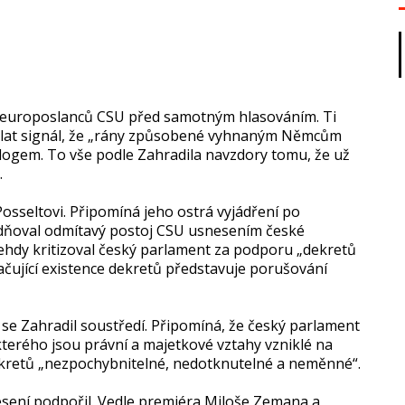
í europoslanců CSU před samotným hlasováním. Ti
ě vyslat signál, že „rány způsobené vyhnaným Němcům
dialogem. To vše podle Zahradila navzdory tomu, že už
.
sseltovi. Připomíná jeho ostrá vyjádření po
dňoval odmítavý postoj CSU usnesením české
ehdy kritizoval český parlament za podporu „dekretů
kračující existence dekretů představuje porušování
e Zahradil soustředí. Připomíná, že český parlament
kterého jsou právní a majetkové vztahy vzniklé na
kretů „nezpochybnitelné, nedotknutelné a neměnné“.
snesení podpořil. Vedle premiéra Miloše Zemana a