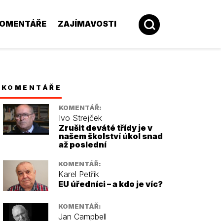
OMENTÁŘE
ZAJÍMAVOSTI
KOMENTÁŘE
KOMENTÁŘ:
Ivo Strejček
Zrušit deváté třídy je v
našem školství úkol snad
až poslední
KOMENTÁŘ:
Karel Petřík
EU úředníci – a kdo je víc?
KOMENTÁŘ:
Jan Campbell