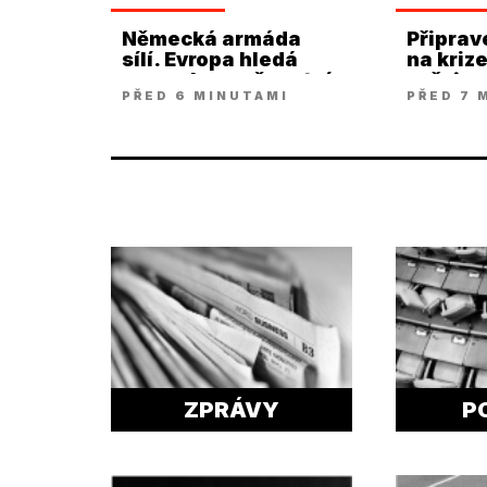
Německá armáda
Připrav
sílí. Evropa hledá
na kriz
novou bezpečnostní
veřejno
PŘED 6 MINUTAMI
PŘED 7 
rovnováhu
ZPRÁVY
P