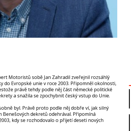
ert Motoristů sobě Jan Zahradil zveřejnil rozsáhlý
y do Evropské unie v roce 2003. Připomněl okolnosti,
estože právě tehdy podle něj část německé politické
rety a snažila se zpochybnit český vstup do Unie.
obně byl. Právě proto podle něj dobře ví, jak silný
em Benešových dekretů odehrával. Připomíná
003, kdy se rozhodovalo o přijetí deseti nových