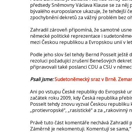
předsedy Sněmovny Václava Klause se za něj po
bývalého europoslance ukazuje, že tehdejší če
zpochybnění dekretů za vážný problém bez ohl
Zahradil zároveň připomíná, že samotné usnesen
německé politické reprezentace i sudetoněme
mezi Českou republikou a Evropskou unií v le
Podle jeho slov šel tehdy Bernd Posselt ještě 
rezoluci požadující zrušení Benešových dekre
připravovali také poslanci CDU a CSU v něm
Psali jsme:
Sudetoněmecký sraz v Brně. Zeman
Ani po vstupu České republiky do Evropské uni
začátek roku 2009, kdy Česká republika přebír
Posselt tehdy znovu vyzval Českou republiku k
„protievropské“, „rasistické“ a za „rakovinn
Právě tuto část komentáře nechává Zahradil pra
Záměrně je nekomentuji. Komentují se sama,“ u