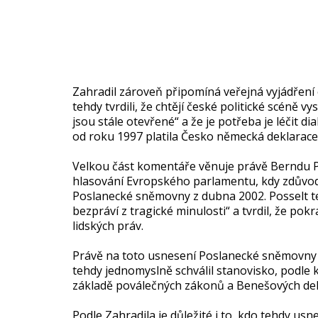
Zahradil zároveň připomíná veřejná vyjádřen
tehdy tvrdili, že chtějí české politické scén
jsou stále otevřené“ a že je potřeba je léčit 
od roku 1997 platila Česko německá deklarace
Velkou část komentáře věnuje právě Berndu Po
hlasování Evropského parlamentu, kdy zdůvo
Poslanecké sněmovny z dubna 2002. Posselt t
bezpráví z tragické minulosti“ a tvrdil, že po
lidských práv.
Právě na toto usnesení Poslanecké sněmovny s
tehdy jednomyslně schválil stanovisko, podle 
základě poválečných zákonů a Benešových de
Podle Zahradila je důležité i to, kdo tehdy u