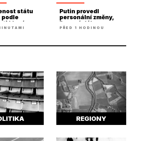
enost státu
Putin provedl
e podle
personální změny,
sti klesá
Rusové dále
MINUTAMI
PŘED 1 HODINOU
postupují
OLITIKA
REGIONY