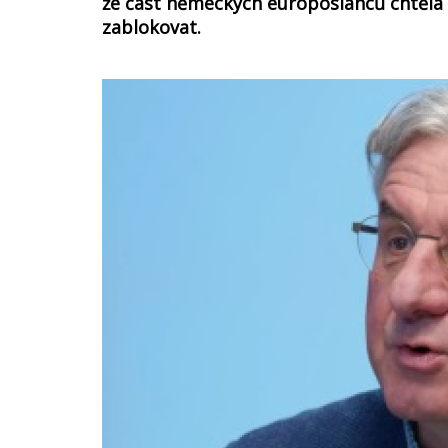
že část německých europoslanců chtěla
zablokovat.