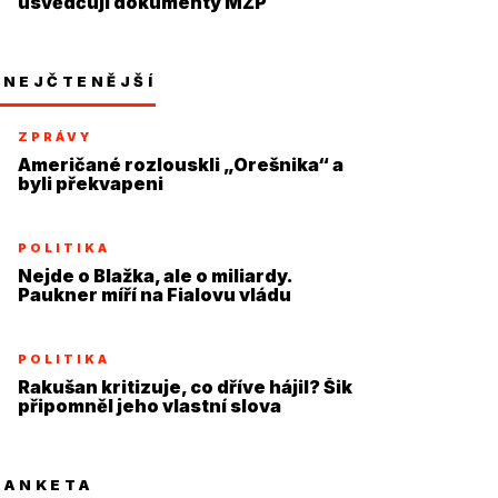
usvědčují dokumenty MŽP
NEJČTENĚJŠÍ
ZPRÁVY
Američané rozlouskli „Orešnika“ a
byli překvapeni
POLITIKA
Nejde o Blažka, ale o miliardy.
Paukner míří na Fialovu vládu
POLITIKA
Rakušan kritizuje, co dříve hájil? Šik
připomněl jeho vlastní slova
ANKETA