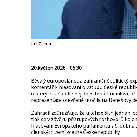
Jan Zahradil
20.květen 2026 - 06:30
Bývalý europoslanec a zahraničněpolitický exp
komentář k hlasování o vstupu České republik
o kterých se podle něj dnes téměř nemluví, př
reprezentace otevřeně útočila na Benešovy dek
Zahradil zdůrazňuje, že u tehdejších jednání os
tlak se v závěru přístupových rozhovorů kol
hlasování Evropského parlamentu z 9. dubna 2
členských zemí včetně České republiky.