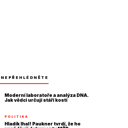
NEPŘEHLÉDNĚTE
Moderní laboratoře a analýza DNA.
Jak vědci určují stáří kostí
POLITIKA
Hladík lhal! Paukner tvrdí, že ho