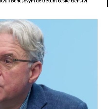
 kvůli Benešovým dekretům české členství