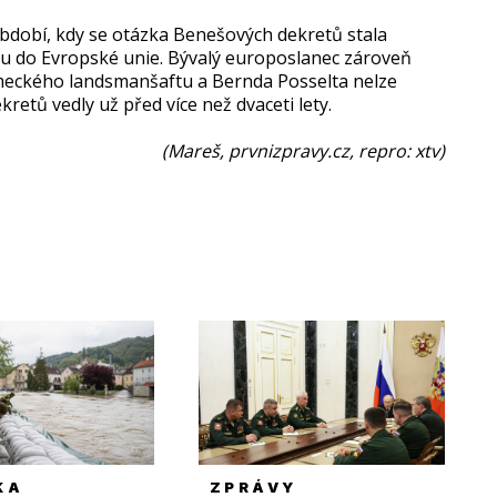
bdobí, kdy se otázka Benešových dekretů stala
pu do Evropské unie. Bývalý europoslanec zároveň
meckého landsmanšaftu a Bernda Posselta nelze
kretů vedly už před více než dvaceti lety.
(Mareš, prvnizpravy.cz, repro: xtv)
KA
ZPRÁVY