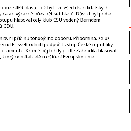
 pouze 489 hlasů, což bylo ze všech kandidátských
y často výrazně přes pět set hlasů. Důvod byl podle
vstupu hlasoval celý klub CSU vedený Berndem
ců CDU.
hlavní příčinu tehdejšího odporu. Připomíná, že už
ernd Posselt odmítl podpořit vstup České republiky
arlamentu. Kromě něj tehdy podle Zahradila hlasoval
 který odmítal celé rozšíření Evropské unie.