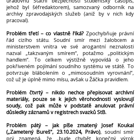
úřadovnu Státní bezpečnosti studentský časopis,
jehož byl šéfredaktorem), samozvaný odborník na
archívy zpravodajských služeb (aniž by v nich kdy
pracoval).
Problém třetí – co vlastně říká?
Zpochybňuje právní
řád cizího státu. Soudní smír mezi žalobcem a
ministerstvem vnitra ve své arogantní neznalosti
nazval „takzvaným smírem“, potažmo „politickým
handlem“. To celkem výstižně vypovídá o jeho
pokřiveném pojímání soudního systému ve státě. To
potvrzuje blábolením o „mimosoudním vyrovnání“,
což už je úplně mimo mísu, avšak u Žáčka pravidlem.
Problém čtvrtý – nikdo nechce přepisovat archívní
materiály, pouze se k jejich věrohodnosti vyslovují
soudy, což pak může v podstatě anulovat právní
důsledky záznamů v registrech svazků StB.
Problém pátý – jak píše zmatený Josef Koukal
(„Zametený Bureš“, 23.10.2024, Právo)
, soudní smír
prý znamená, že „bude chybět konečný výrok