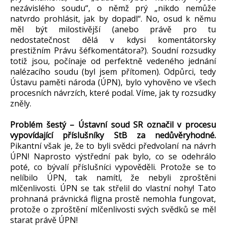
nezávislého soudu“, o němž prý „nikdo nemůže
natvrdo prohlásit, jak by dopadl“. No, osud k němu
měl být milostivější (anebo právě pro tu
nedostatečnost dělá v kdysi komentátorsky
prestižním Právu šéfkomentátora?). Soudní rozsudky
totiž jsou, počínaje od perfektně vedeného jednání
nalézacího soudu (byl jsem přítomen). Odpůrci, tedy
Ústavu paměti národa (ÚPN), bylo vyhověno ve všech
procesních návrzích, které podal. Víme, jak ty rozsudky
zněly.
Problém šestý
– Ústavní soud SR označil v procesu
vypovídající příslušníky StB za nedůvěryhodné.
Pikantní však je, že to byli svědci předvolaní na návrh
ÚPN! Naprosto výstřední pak bylo, co se odehrálo
poté, co bývalí příslušníci vypověděli. Protože se to
nelíbilo ÚPN, tak namítl, že nebyli zproštěni
mlčenlivosti. ÚPN se tak střelil do vlastní nohy! Tato
prohnaná právnická fligna prostě nemohla fungovat,
protože o zproštění mlčenlivosti svých svědků se měl
starat právě ÚPN!