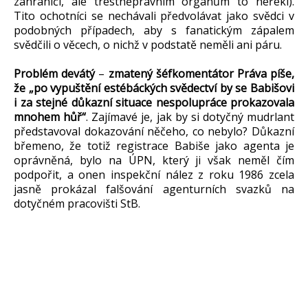
zahraničí, ale trestněprávním orgánům to neřekl).
Tito ochotníci se nechávali předvolávat jako svědci v
podobných případech, aby s fanatickým zápalem
svědčili o věcech, o nichž v podstatě neměli ani páru.
Problém devátý
–
zmatený šéfkomentátor Práva píše,
že „po vypuštění estébáckých svědectví by se Babišovi
i za stejné důkazní situace nespolupráce prokazovala
mnohem hůř“
. Zajímavé je, jak by si dotyčný mudrlant
představoval dokazování něčeho, co nebylo? Důkazní
břemeno, že totiž registrace Babiše jako agenta je
oprávněná, bylo na ÚPN, který ji však neměl čím
podpořit, a onen inspekční nález z roku 1986 zcela
jasně prokázal falšování agenturních svazků na
dotyčném pracovišti StB.