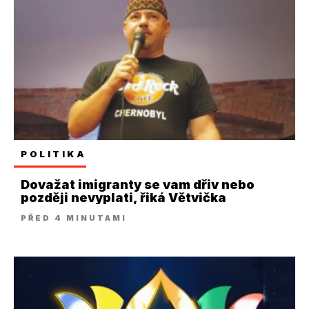
POLITIKA
Dovažat imigranty se vam dřiv nebo
později nevyplati, řiká Větvička
PŘED 4 MINUTAMI