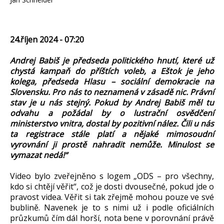
24.říjen 2024 - 07:20
Andrej Babiš je předseda politického hnutí, které už
chystá kampaň do příštích voleb, a Eštok je jeho
kolega, předseda Hlasu – sociální demokracie na
Slovensku. Pro nás to neznamená v zásadě nic. Právní
stav je u nás stejný. Pokud by Andrej Babiš měl tu
odvahu a požádal by o lustrační osvědčení
ministerstvo vnitra, dostal by pozitivní nález. Čili u nás
ta registrace stále platí a nějaké mimosoudní
vyrovnání ji prostě nahradit nemůže. Minulost se
vymazat nedá!“
Video bylo zveřejněno s logem „ODS – pro všechny,
kdo si chtějí věřit“, což je dosti dvousečné, pokud jde o
pravost videa. Věřit si tak zřejmě mohou pouze ve své
bublině. Navenek je to s nimi už i podle oficiálních
průzkumů čím dál horší, nota bene v porovnání právě