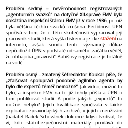
Problém sedmý
– nevěrohodnost registrovaných
„agenturních svazků“ na dotyčné XII.správě FMV byla
dokázána inspekční šťárou FMV již v roce 1986
, po níž
byla většina těchto svazků zrušena. Perfidnost ÚPN
spočívá v tom, že o této skutečnosti vypracoval její
pracovník studii, která vyšla tiskem a je i ke
stažení
na
internetu, avšak soudu tento významný důkaz
nepředložil. ÚPN v podstatě od samého začátku věděl,
že obhajoba „pravosti“ Babišovy registrace je totálně
na vodě.
Problém osmý
–
zmatený šéfredaktor Koukal píše, že
„zfalšovat spolupráci podobně agilního agenta by
bylo dle expertů téměř nemožné“
. Jak vidno, možné to
bylo, a inspekce FMV na to již tehdy přišla a ÚPN o
tom publikoval studii. A podle jakých „expertů“ to
možné nebylo? Jejich kvalifikace spočívala v laické
exploataci zpravodajských archivů, v jejich zneužívání
(badatel Radek Schovánek dokonce kdysi tvrdíval, že
ví, kdo státobezpečnostní materiály prodává do