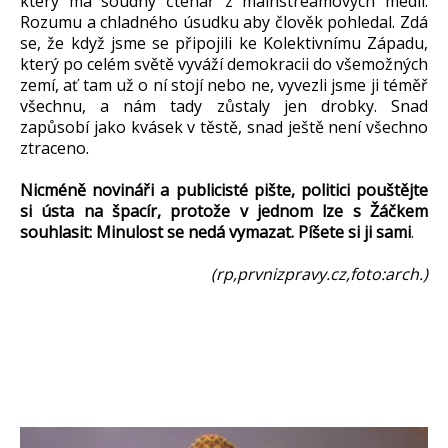
který má soudný čtenář z mainstreamových médií.
Rozumu a chladného úsudku aby člověk pohledal. Zdá
se, že když jsme se připojili ke Kolektivnímu Západu,
který po celém světě vyváží demokracii do všemožných
zemí, ať tam už o ní stojí nebo ne, vyvezli jsme ji téměř
všechnu, a nám tady zůstaly jen drobky. Snad
zapůsobí jako kvásek v těstě, snad ještě není všechno
ztraceno.
Nicméně novináři a publicisté pište, politici pouštějte
si ústa na špacír, protože v jednom lze s Žáčkem
souhlasit: Minulost se nedá vymazat. Píšete si ji sami
.
(rp,prvnizpravy.cz,foto:arch.)