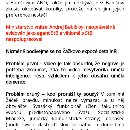
s Babišovým ANO, takže jim nezbývá, než Babišovi
zkusit okopávat kotníky, protože na víc jim jejich
preference nestačí.
Ministerstvo vnitra: Andrej Babiš byl neoprávněně
evidován jako agent StB a vědomě s StB
nespolupracoval
Nicméně podívejme se na Žáčkovo expozé detailněji.
Problém první – video je tak absurdní, že nejprve je
potřeba zkoumat, zda to video nevytvořila umělá
inteligence, resp. vzhledem k jeho obsahu umělá
demence.
Problém druhý – kdo pronáší ty soudy?
V tom má
Žáček pravdu, minulost nelze vymazat, a u něj
obzvláště. Svazácký funkcionář (člen fakultního
výboru předlistopadového Svazu Socialistické
Mládeže, juniorky komunistické strany), donašeč
(podle svých vlastních slov se nabídl a donesl na