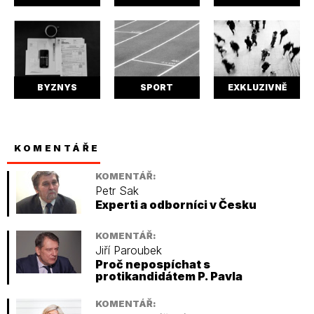
BYZNYS
SPORT
EXKLUZIVNĚ
KOMENTÁŘE
KOMENTÁŘ:
Petr Sak
Experti a odborníci v Česku
KOMENTÁŘ:
Jiří Paroubek
Proč nepospíchat s
protikandidátem P. Pavla
KOMENTÁŘ: