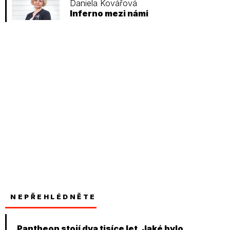
Daniela Kovářová
Inferno mezi námi
NEPŘEHLÉDNĚTE
Pantheon stojí dva tisíce let. Jaké bylo