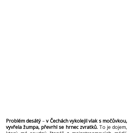
Problém desátý
–
v Čechách vykolejil vlak s močůvkou,
vyvřela žumpa, převrhl se hrnec zvratků.
To je dojem,